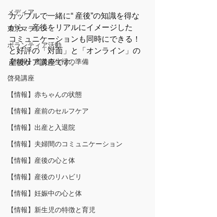
メディア
カップルで一緒に“ 産後”の知識を得な
がら、産後をリアルにイメージした
東京マラソン
コミュニケーションも同時にできる！
ボランティア活動
と好評の「対面」と「オンライン」の
【情報】産後の生活の準備
産後ケア講座です。
啓発講座
【情報】赤ちゃんの状態
【情報】産前のセルフケア
【情報】出産と入退院
【情報】夫婦間のコミュニケーション
【情報】産後の心と体
【情報】産後のリハビリ
【情報】妊娠中の心と体
【情報】新生児の特徴と育児