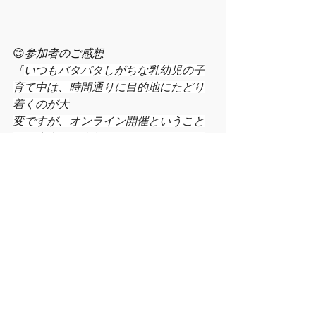
😊
参加者のご感想
「
いつもバタバタしがちな乳幼児の子
育て中は、時間通りに目的地にたどり
着くのが大
変ですが、オンライン開催ということ
で、安心して参加できました。はじめ
まして…でお会
いする方とも、深いところまで語り合
うことができて、素晴らしいプログラ
ムだと感じました。
」
【産後ケア教室の受講を応援するさま
ざまな制度とサービス】