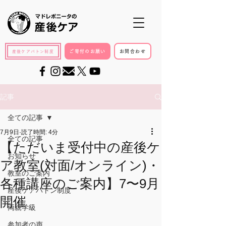
ご寄付のお願い
お問合わせ
産後ケアバトン制度
記事
全ての記事
7月9日
読了時間: 4分
全ての記事
【ただいま受付中の産後ケ
お知らせ
ア教室(対面/オンライン)・
教室のご案内
各種講座のご案内】7〜9月
産後ケアバトン制度
開催
両親学級
参加者の声