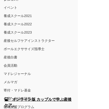
イベント
養成スクール2021
養成スクール2022
養成スクール2023
産後セルフケアインストラクター
ボールエクササイズ指導士
産後白書
会員活動
マドレジャーナル
メルマガ
寄付・マドレ基金
企業・自治体協働
💻「オンライン版 カップルで学ぶ産後
ケア」
復職支援プログラム