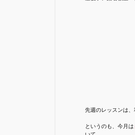
【情報】産後の生活の準備
【情報】出産と入退院
【情
【情報】妊娠中の心と体
先週のレッスンは、
というのも、今月は
いて、