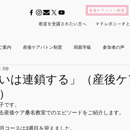
産後ケアバトン制度
教室を受講されたい方へ
マドレボニータと
ご案内
産後ケアバトン制度
両親学級
参加者の声
 2分
ル2022
養成スクール2023
産後セルフケアインストラ
いは連鎖する」（産後ケ
）
産後白書
会員活動
マドレジャーナル
メルマガ
子です。
る産後ケア桑名教室でのエピソードをご紹介します。
プログラム
メディア
東京マラソン
ボランティア活
1月コースは3週目を迎えました。