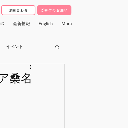
お問合わせ
ご寄付のお願い
は
最新情報
English
More
イベント
クター
ア桑名
寄付・マドレ基金
動