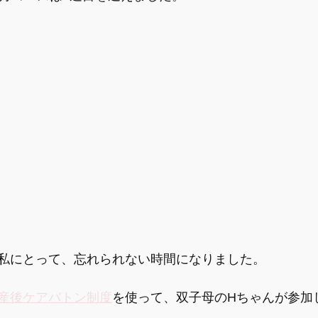
啓発講座
【情報】赤ちゃんの状態
【情報】産前のセル
報】夫婦間のコミュニケーション
【情報】産後の心と体
私にとって、忘れられない時間になりました。
産後ケアバトン制度
を使って、双子母のHちゃんが参加