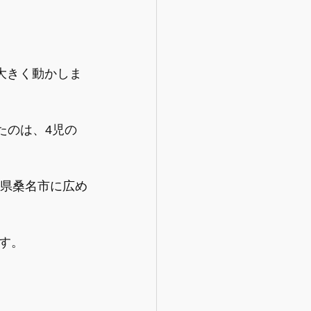
大きく動かしま
たのは、4児の
重県桑名市に広め
す。