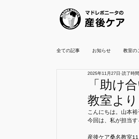
全ての記事
お知らせ
教室の
2025年11月27日
読了時間:
養成スクール2021
養成スクー
「助け合
教室より
ボールエクササイズ指導士
こんにちは。山本裕
今回は、私が担当す
企業・自治体協働
復職支援
産後ケア桑名教室1