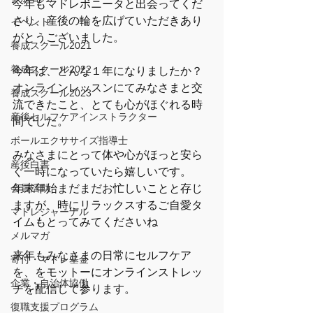
今年もマドレボニータと出会ってくだ
さり、産後の輪を広げていただきあり
イベント
がとうございました。
養成スクール2021
養成スクール2022
今年は、どんな１年になりましたか？ 
オンラインレッスンにてみなさまと交
養成スクール2023
流できたこと、とても心がほぐれる時
産後セルフケアインストラクター
間でした。 
ボールエクササイズ指導士
みなさまにとって体や心がほっと安ら
産後白書
ぐ一時になっていたら嬉しいです。 
会員活動
年末年始まだまだお忙しいことと存じ
ますが、時にリラックスするご自愛タ
マドレジャーナル
イムもとってみてくださいね
メルマガ
来年もみなさまの日常にセルフケア
寄付・マドレ基金
を、をモットーにオンラインストレッ
企業・自治体協働
チを配信して参ります。
復職支援プログラム