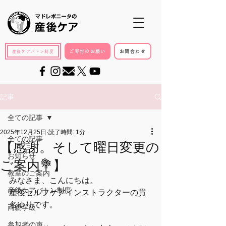
ご寄付のお願い
お問合わせ
産後ケアバトン制度
記事
全ての記事
2025年12月25日
読了時間: 1分
全ての記事
【感謝。そして曜日変更の
お知らせ
ご案内💐】
教室のご案内
みなさま、こんにちは。 
産後ケアバトン制度
産後セルフケアインストラクターの貫
名ゆりです。
両親学級
参加者の声