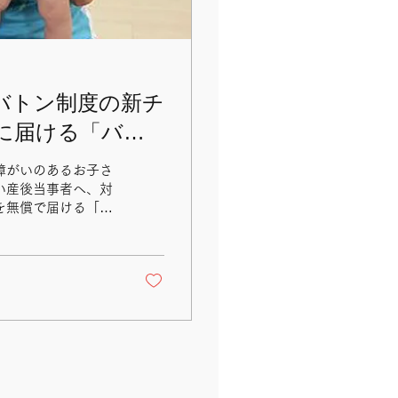
バトン制度の新チ
に届ける「バト
障がいのあるお子さ
い産後当事者へ、対
を無償で届ける「産
ています。 この
へダイレクトに届け
たしました！ ■
後回しになりがちな
に応じ「介助ボラン
母 ​きょうだい児
〜生後180日の間に
2週以降、出産まで
産児・低出生体重児