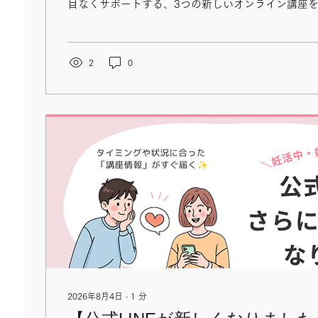
目なくサポートする、3つの新しいオンライン講座を
が完成いたしました！ ■ 家族の“これから”をもっ
の講座」 【妊活中・妊娠中のカップル向け】 カッ
講座 【産後1年未満の女性向け】 抱っこ疲れ・肩こ
トリセツ講座 【産後半年以上〜子育て中の方へ】 “マ
2
0
道を照らすワークショップ すべての講座が【完全無
回完結】。 ご自宅からスマホでご参加いただける内
ラシは、児童館や子育て支援センターなどで「あ、
要な内容だ！」とパッと直感していただけるよう、
ジを何度も修正しながら、心を込めて作成しました。 
力のお願い（個人・施設・事業者の皆様へ） マドレ
の情報を「これから産む人」「今まさに小さな命と
へ届けるため、チラシの設置・掲示にご協力いただ
様・個人...
2026年8月4日
∙
1
分