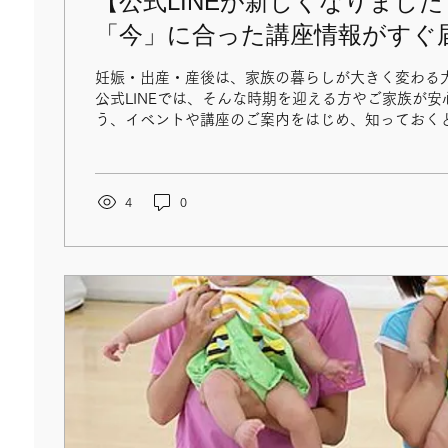
【公式LINEが新しくなりまし
「今」に合った講座情報がすぐ
妊娠・出産・産後は、家族の暮らしが大きく変わる大
公式LINEでは、そんな時期を迎える方やご家族が
う、イベントや講座のご案内をはじめ、知っておく
けしています。 この度、みなさまがご自身の状況に
案内など）にすぐ辿り着いていただけるよう、【リ
下のメニューボタン）】をリニューアルいたしました！
たリッチメニュー まずは、ご自身の今の時期・状況
4
0
をタップしてみてくださいね👇 ▼ 公式LINEのご
から https://lin.ee/zFxX67u 今のご自身に合
けとして、ぜひご活用ください🌿 また、周りに産
しゃいましたら、教えてあげてくださいね。