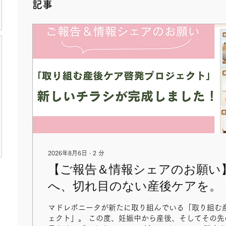
記事
2026年8月6日
∙
2
分
【ご報告＆情報シェアのお願い
へ、切れ目のない産後ケアを。
ケア啓発プロジェクト」の新し
マドレボニータが新たに取り組んでいる「取り組む
しました！
ェクト」。 この度、妊娠中から産後、そしてその先