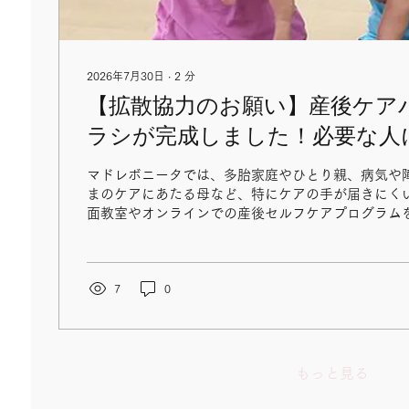
2026年7月30日
∙
2
分
【拡散協力のお願い】産後ケア
ラシが完成しました！必要な人
ン」を、一緒に繋ぎませんか？
マドレボニータでは、多胎家庭やひとり親、病気や
まのケアにあたる母など、特にケアの手が届きにく
面教室やオンラインでの産後セルフケアプログラム
後ケアバトン制度（受講費全額補助制度）」を運営し
たび、当制度の情報をよりわかりやすく、必要な方
るために案内チラシをリニューアル（新しく作成）い
「産後ケアバトン制度」が届いてほしい方々 制度の対象となるのは、
7
0
日々の育児や生活に追われ、ご自身の心身のケアが
以下のような方です。 ひとり親 多胎児の母（必要
ティア」のご手配をいたします。） 障がいのある児の
の母（上のお子さまに病気や障がいがある方） 出生
もっと見る
連続21日以上入院中、または入院した児の母 妊娠2
に連続45日以上入院した母 １０代で出産した母 早