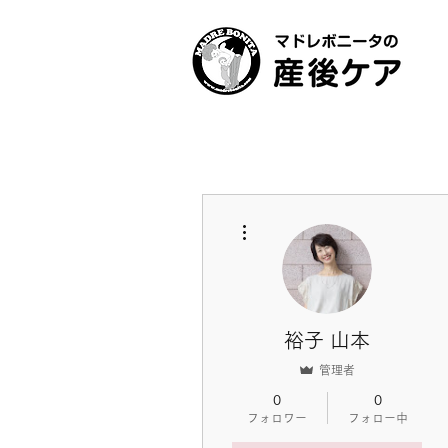
その他
裕子 山本
管理者
0
0
フォロワー
フォロー中