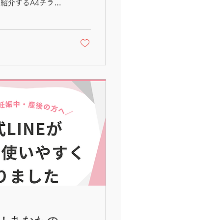
紹介するA4チラシ
と心地よくする「3つ
プルで学ぶ産後ケア
りが軽くなる 産後
ドレ式” わたしの
料・オンライン・1
容です。 今回のチ
今の私（たち）に必
デザインやメッセー
🤝 配布・掲示協
ボニータでは、こ
向き合っている人」
ける施設様・団体