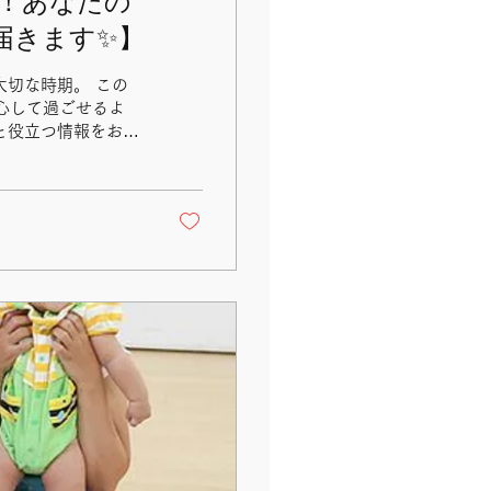
た！あなたの
届きます✨】
切な時期。 この
安心して過ごせるよ
と役立つ情報をお届
合った情報（講座
ッチメニュー（画面
 📱 新しくなっ
に合ったメニュー
登録・ご利用はこちら
った情報を見つけるきっか
前産後の方がいらっ