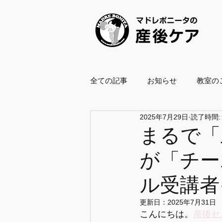
全ての記事
お知らせ
教室の
2025年7月29日
読了時間:
養成スクール2021
養成スクー
まるで「
が「チー
ボールエクササイズ指導士
ル受講者
企業・自治体協働
復職支援
更新日：
2025年7月31日
こんにちは。
産後セ