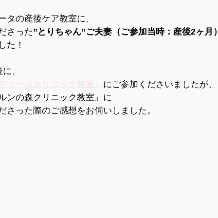
啓発講座
【情報】赤ちゃんの状態
【情報】産前のセル
ータの産後ケア教室に、
ださった
”とりちゃん”ご夫妻（ご参加当時：産後2ヶ月
した！
報】夫婦間のコミュニケーション
【情報】産後の心と体
後に、
ディースクリニック教室』
にご参加くださいましたが、
ルンの森クリニック教室』
に
ださった際のご感想をお伺いしました。