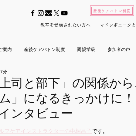
産後ケアバトン制度
教室を受講されたい方へ
マドレボニータと
ご案内
産後ケアバトン制度
両親学級
参加者の声
 7分
ル2022
養成スクール2023
産後セルフケアインストラ
上司と部下」の関係から
ム」になるきっかけに！
産後白書
会員活動
マドレジャーナル
メルマガ
インタビュー
プログラム
メディア
東京マラソン
ボランティア活
ルフケアインストラクターの中桐昌子
です。