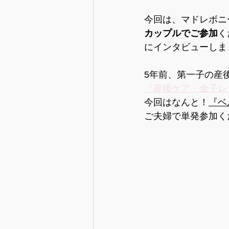
【情報】産後の生活の準備
今回は、マドレボニ
カップルでご参加
く
にインタビューしま
【情報】出産と入退院
【情
5年前、第一子の産
『産後ケア・金子レ
【情報】妊娠中の心と体
今回はなんと！
『ベ
ご夫婦で単発参加く