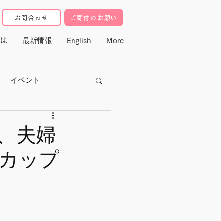
お問合わせ
ご寄付のお願い
は
最新情報
English
More
イベント
クター
、夫婦
カップ
寄付・マドレ基金
動