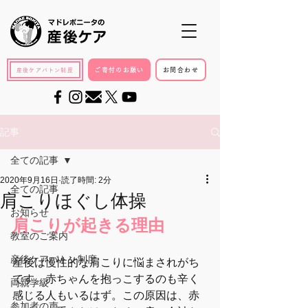
ご寄付のお願い
お問合わせ
産後ケアバトン制度
記事
全ての記事
2020年9月16日
読了時間: 2分
全ての記事
肩こりほぐし体操
お知らせ
肩こりが起きる理由
教室のご案内
産後ケアバトン制度
産後は慢性的な肩こりに悩まされがち
です。赤ちゃんを抱っこするのも辛く
両親学級
感じる人もいるはず。この原因は、赤
参加者の声