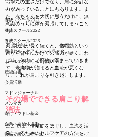
ちゃんの重さだけでなく、肩に余計な
力が入っていることにもあります。ま
イベント
た、赤ちゃんを大切に思うだけに、無
養成スクール2021
意識のうちに体が緊張してしまうこと
養成スクール2022
も。
養成スクール2023
緊張状態が長く続くと、僧帽筋という
産後セルフケアインストラクター
首から背中にかけての筋肉が硬くこわ
ばり、体内に老廃物が溜まっていきま
ボールエクササイズ指導士
す。老廃物が溜まると血流が悪くな
産後白書
り、これが肩こりを引き起こします。
会員活動
マドレジャーナル
その場でできる肩こり解
メルマガ
消法
寄付・マドレ基金
企業・自治体協働
ここでは、僧帽筋をほぐし、血流を活
発にするためのセルフケアの方法をご
復職支援プログラム