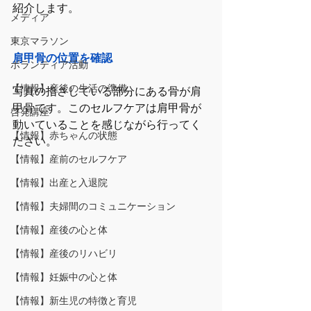
紹介します。
メディア
東京マラソン
肩甲骨の位置を確認
ボランティア活動
【情報】産後の生活の準備
写真の指さしている部分にある骨が肩
甲骨です。このセルフケアは肩甲骨が
啓発講座
動いていることを感じながら行ってく
【情報】赤ちゃんの状態
ださい。
【情報】産前のセルフケア
【情報】出産と入退院
【情報】夫婦間のコミュニケーション
【情報】産後の心と体
【情報】産後のリハビリ
【情報】妊娠中の心と体
【情報】新生児の特徴と育児