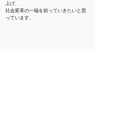
上げ、
社会変革の一端を担っていきたいと思
っています。
想定時間を大幅に超えてのインタビュ
ーでのお話、
本当にありがとうございました！
数年前からマドレのことを知っていた
にも関わらず、
産後の混沌としていた時期には響かな
かったことが