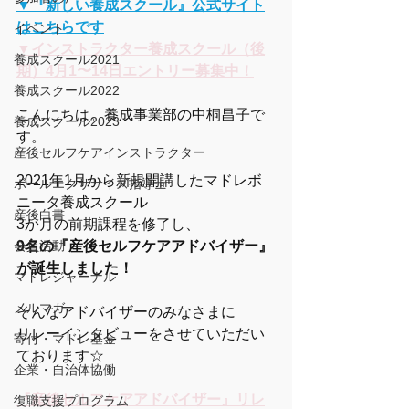
▼『新しい養成スクール』公式サイト
はこちらです
イベント
▼
インストラクター養成スクール（後
養成スクール2021
期）4月1〜14日エントリー募集中！
養成スクール2022
こんにちは。養成事業部の中桐昌子で
養成スクール2023
す。
産後セルフケアインストラクター
2021年1月から新規開講したマドレボ
ボールエクササイズ指導士
ニータ養成スクール
産後白書
3か月の前期課程を修了し、
会員活動
9名の『産後セルフケアアドバイザー』
が誕生しました！
マドレジャーナル
メルマガ
そんなアドバイザーのみなさまに
リレーインタビューをさせていただい
寄付・マドレ基金
ております☆
企業・自治体協働
『産後セルフケアアドバイザー』リレ
復職支援プログラム