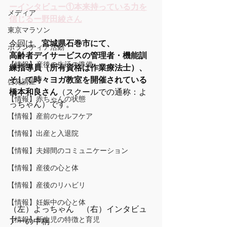
ーインタビュー①本来持っている力を
メディア
信じるー野田綾さん
東京マラソン
今回は、
宮城県石巻市にて、
ボランティア活動
高齢者デイサービスの管理者・機能訓
【情報】産後の生活の準備
練指導員（所有資格は作業療法士）、
そして時々ヨガ教室を開催されている
啓発講座
橋本和良さん
（スクールでの通称：よ
【情報】赤ちゃんの状態
っちゃん）です。
【情報】産前のセルフケア
【情報】出産と入退院
【情報】夫婦間のコミュニケーション
【情報】産後の心と体
【情報】産後のリハビリ
【情報】妊娠中の心と体
（左）よっちゃん　（右）インタビュ
【情報】新生児の特徴と育児
アーの中桐