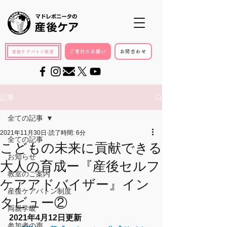
ご寄付のお願い
お問合わせ
産後ケアバトン制度
記事
全ての記事
2021年11月30日
読了時間: 6分
全ての記事
こどもの未来に貢献できる
お知らせ
大人の育成ー『産後セルフ
教室のご案内
ケアアドバイザー』イン
産後ケアバトン制度
タビュー②
両親学級
2021年4月12日更新
参加者の声