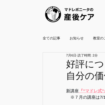
全ての記事
お知らせ
教室の
7月6日
読了時間: 2分
養成スクール2021
養成スクー
好評につ
自分の価
ボールエクササイズ指導士
新講座
『”マドレ式
企業・自治体協働
復職支援
　※７月の講座は7/