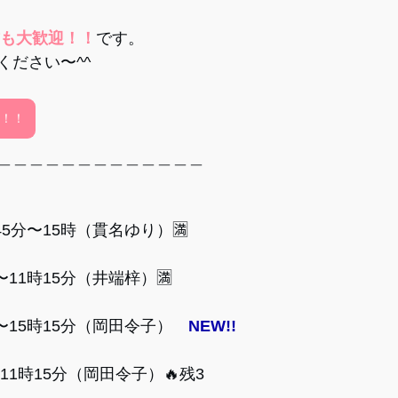
方も大歓迎！！
です。
ください〜^^
！！
＿＿＿＿＿＿＿＿＿＿＿＿＿
45分〜15時（貫名ゆり）🈵
〜11時15分（井端梓）🈵
時〜15時15分（岡田令子）　
NEW!!
〜11時15分（岡田令子）
🔥残3