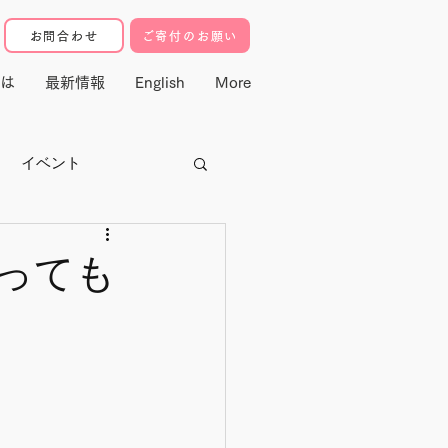
お問合わせ
ご寄付のお願い
は
最新情報
English
More
イベント
クター
経っても
寄付・マドレ基金
動