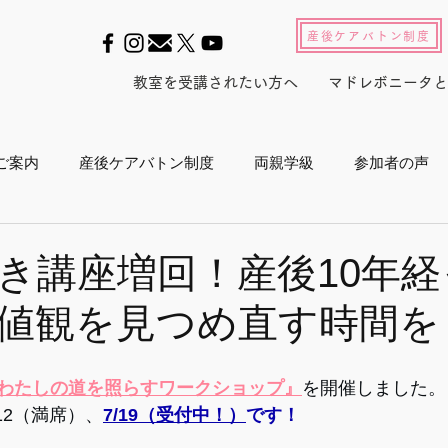
産後ケアバトン制度
教室を受講されたい方へ
マドレボニータと
ご案内
産後ケアバトン制度
両親学級
参加者の声
ル2022
養成スクール2023
産後セルフケアインストラ
き講座増回！産後10年
値観を見つめ直す時間を
産後白書
会員活動
マドレジャーナル
メルマガ
”わたしの道を照らすワークショップ』
を開催しました。
プログラム
メディア
東京マラソン
ボランティア活
12（満席）、
7/19（受付中！）
です！