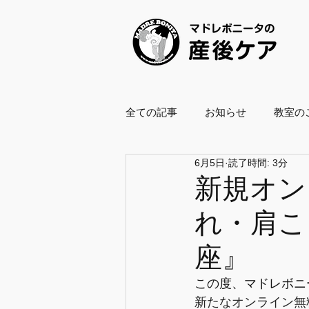
全ての記事
お知らせ
教室の
6月5日
読了時間: 3分
養成スクール2021
養成スクー
新規オン
れ・肩こ
ボールエクササイズ指導士
座』
企業・自治体協働
復職支援
この度、マドレボニ
新たなオンライン無