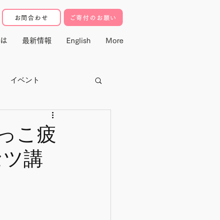
お問合わせ
ご寄付のお願い
は
最新情報
English
More
イベント
クター
っこ疲
セツ講
寄付・マドレ基金
動