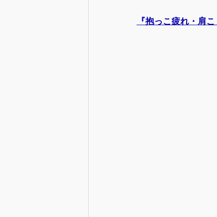
【情報】産後の生活の準備
『抱っこ疲れ・肩こ
【情報】出産と入退院
【情
【情報】妊娠中の心と体