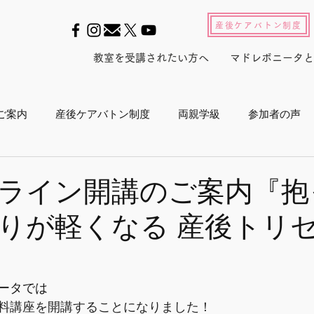
産後ケアバトン制度
教室を受講されたい方へ
マドレボニータと
ご案内
産後ケアバトン制度
両親学級
参加者の声
ル2022
養成スクール2023
産後セルフケアインストラ
ライン開講のご案内『抱
りが軽くなる 産後トリ
産後白書
会員活動
マドレジャーナル
メルマガ
プログラム
メディア
東京マラソン
ボランティア活
ータでは
料講座を開講することになりました！