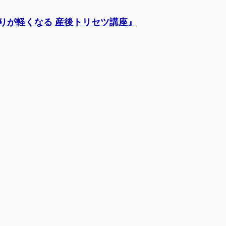
啓発講座
【情報】赤ちゃんの状態
【情報】産前のセル
りが軽くなる 産後トリセツ講座』
報】夫婦間のコミュニケーション
【情報】産後の心と体