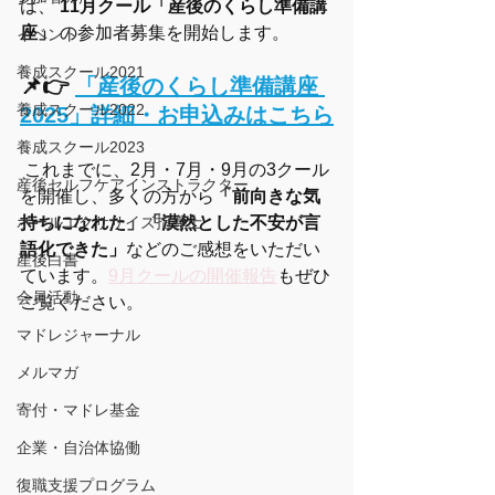
は、 
11月クール「産後のくらし準備講
座」
 の参加者募集を開始します。
イベント
養成スクール2021
📌👉 
「産後のくらし準備講座 
養成スクール2022
2025」詳細・お申込みはこちら
養成スクール2023
 これまでに、2月・7月・9月の3クール
産後セルフケアインストラクター
を開催し、多くの方から
「前向きな気
ボールエクササイズ指導士
持ちになれた」「漠然とした不安が言
語化できた」
などのご感想をいただい
産後白書
ています。
9月クールの開催報告
もぜひ
会員活動
ご覧ください。
マドレジャーナル
メルマガ
寄付・マドレ基金
企業・自治体協働
復職支援プログラム