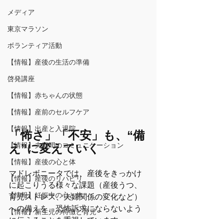
メディア
東京マラソン
ボランティア活動
【情報】産後の生活の準備
啓発講座
【情報】赤ちゃんの状態
【情報】産前のセルフケア
【情報】出産と入退院
「怖さ」「不安」も、“備
【情報】夫婦間のコミュニケーション
え”に変えていく
【情報】産後の心と体
マドレボニータでは、産後をきっかけ
【情報】産後のリハビリ
に起こりうる様々な課題（産後うつ、
【情報】妊娠中の心と体
育児ストレス、夫婦関係の変化など）
への備えを、恐怖訴求にならないよう
【情報】新生児の特徴と育児