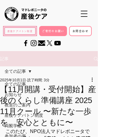
ご寄付のお願い
お問合わせ
産後ケアバトン制度
記事
全ての記事
2025年10月1日
読了時間: 3分
全ての記事
【11月開講・受付開始】産
お知らせ
後のくらし準備講座 2025
教室のご案内
11月クール 〜新たな一歩
産後ケアバトン制度
を、安心とともに〜
両親学級
このたび、NPO法人マドレボニータで
参加者の声