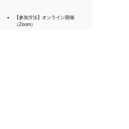
【参加方法】オンライン開催
（Zoom）
【参加費】無料（
積水ハウスマッ
チングプログラム
助成対象事業）
【対象】妊活中・妊娠中・産後の
方、パートナー、カップルでのご
参加も大歓迎！
子育て支援者、学生、企業の人
事・管理職の方、お孫さんが生ま
れる予定の方・お子さん家族の子
育てをサポートする方など
【受講形式】全3回の受講はもちろ
ん、各回の単発受講も可能です