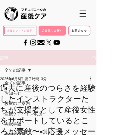
ご寄付のお願い
お問合わせ
産後ケアバトン制度
記事
全ての記事
2025年6月6日
読了時間: 3分
全ての記事
過去に産後のつらさを経験
お知らせ
したインストラクターた
教室のご案内
ちが支援者として産後女性
産後ケアバトン制度
をサポートしているとこ
両親学級
ろが素敵〜📣応援メッセー
参加者の声