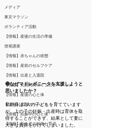
メディア
東京マラソン
ボランティア活動
【情報】産後の生活の準備
啓発講座
【情報】赤ちゃんの状態
【情報】産前のセルフケア
【情報】出産と入退院
🔴なぜマドレボニータを支援しようと
【情報】夫婦間のコミュニケーション
思いましたか？
【情報】産後の心と体
【情報】産後のリハビリ
私自身は2人の子どもを育てています
が、上の子の妊娠・出産時は育休を取
【情報】妊娠中の心と体
得することができず、結果として妻に
【情報】新生児の特徴と育児
大きな負担をかけてしまいました。