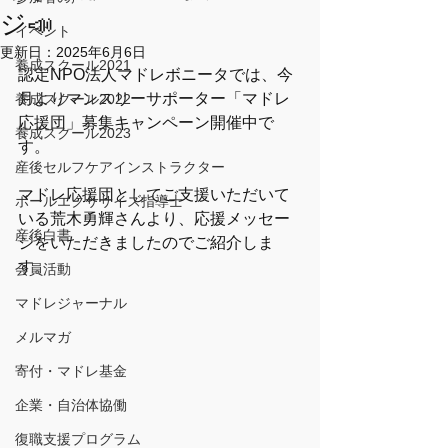
ジ📣
イベント
更新日：
2025年6月6日
養成スクール2021
認定NPO法人マドレボニータでは、今
月よりマンスリーサポーター「マドレ
養成スクール2022
応援団」募集キャンペーン開催中で
養成スクール2023
す。
産後セルフケアインストラクター
マドレ応援団としてご支援いただいて
ボールエクササイズ指導士
いる荒木勇輝さんより、応援メッセー
産後白書
ジをいただきましたのでご紹介しま
す。
会員活動
マドレジャーナル
メルマガ
寄付・マドレ基金
企業・自治体協働
復職支援プログラム