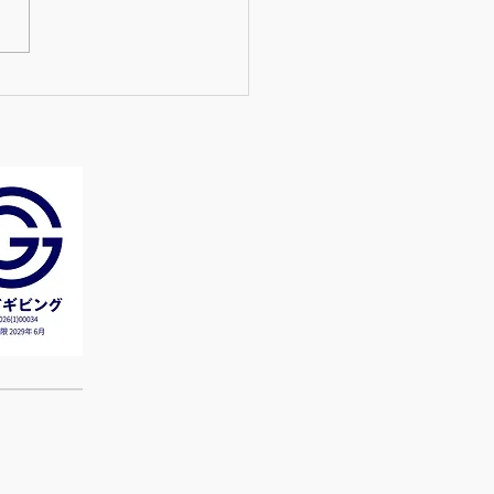
評 ”マドレ式” わたしの道
らすワークショップ！ア
ート回答を見ながら語り
てみた