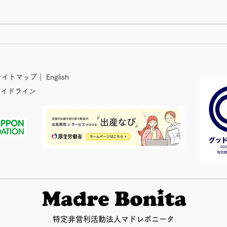
【ご報告＆情報シェアのお願
大好
い】すべての家族へ、切れ目
を照
のない産後ケアを。「取り組
ンケ
む産後ケア啓発プロジェク
合っ
イトマップ
｜
English
ト」の新しいチラシが完成し
ガイドライン
ました！
特定非営利活動法人マドレボニータ