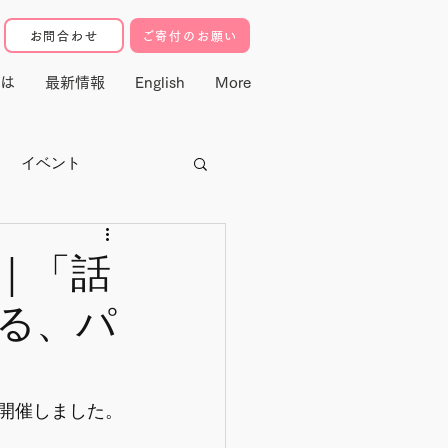
お問合わせ
ご寄付のお願い
は
最新情報
English
More
イベント
クター
｜「話
る、パ
寄付・マドレ基金
動
を開催しました。