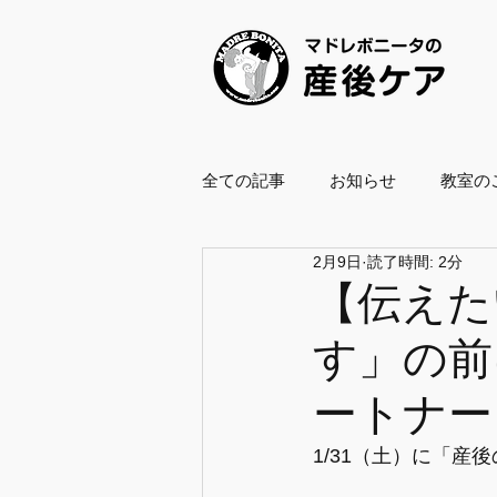
全ての記事
お知らせ
教室の
2月9日
読了時間: 2分
養成スクール2021
養成スクー
【伝えた
す」の前
ボールエクササイズ指導士
ートナー
企業・自治体協働
復職支援
1/31（土）に「