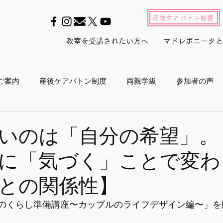
産後ケアバトン制度
教室を受講されたい方へ
マドレボニータと
ご案内
産後ケアバトン制度
両親学級
参加者の声
ル2022
養成スクール2023
産後セルフケアインストラ
いのは「自分の希望」。
に「気づく」ことで変わ
産後白書
会員活動
マドレジャーナル
メルマガ
との関係性】
プログラム
メディア
東京マラソン
ボランティア活
産後のくらし準備講座〜カップルのライフデザイン編〜」