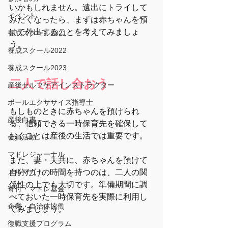
いかもしれません。遠出にトライして
イベント
みたくなったら、まずは赤ちゃんを預
けて外出することを考えてみましょ
養成スクール2021
う。
養成スクール2022
養成スクール2023
二人で話し合おう
産後セルフケアインストラクター
ボールエクササイズ指導士
もしものときに赤ちゃんを預けられ
産後白書
る、信頼できる一時保育先を確保して
おくことは産後の生活では重要です。
会員活動
マドレジャーナル
また、妻・夫共に、赤ちゃんを預けて
メルマガ
自分だけの時間を持つのは、二人の関
係性の上でも大切です。準備期間に調
寄付・マドレ基金
べておいた一時保育先を実際に利用し
企業・自治体協働
てみましょう。
復職支援プログラム