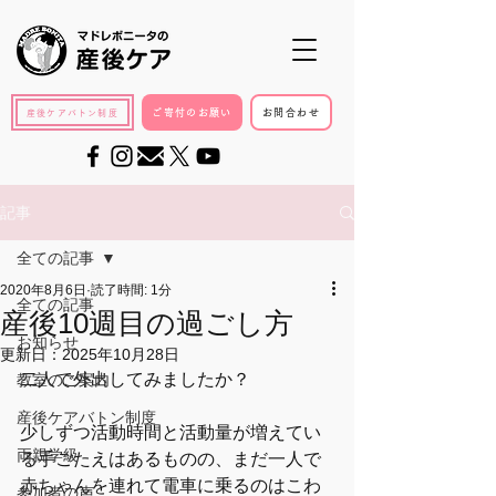
ご寄付のお願い
お問合わせ
産後ケアバトン制度
記事
全ての記事
2020年8月6日
読了時間: 1分
全ての記事
産後10週目の過ごし方
お知らせ
更新日：
2025年10月28日
二人で外出してみましたか？
教室のご案内
産後ケアバトン制度
少しずつ活動時間と活動量が増えてい
両親学級
る手ごたえはあるものの、まだ一人で
赤ちゃんを連れて電車に乗るのはこわ
参加者の声