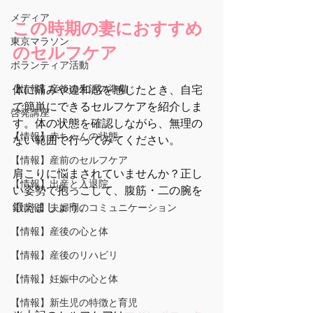
メディア
この時期の妻におすすめ
東京マラソン
のセルフケア
ボランティア活動
【情報】産後の生活の準備
体に痛みや違和感を感じたとき、自宅
で簡単にできるセルフケアを紹介しま
啓発講座
す。体の状態を確認しながら、無理の
【情報】赤ちゃんの状態
ない範囲で行ってみてください。
【情報】産前のセルフケア
肩こりに悩まされていませんか？正し
【情報】出産と入退院
い姿勢で抱っこして、腹筋・二の腕を
鍛えましょう。
【情報】夫婦間のコミュニケーション
【情報】産後の心と体
【情報】産後のリハビリ
【情報】妊娠中の心と体
【情報】新生児の特徴と育児