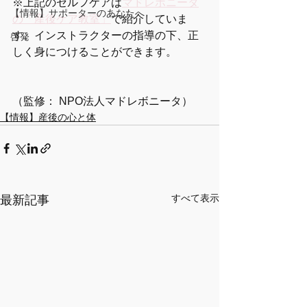
※上記のセルフケアは
マドレボニータ
【情報】サポーターのあなたへ
の「産後ケア教室」
で紹介していま
す。インストラクターの指導の下、正
啓発
しく身につけることができます。
（監修： NPO法人マドレボニータ）
【情報】産後の心と体
すべて表示
最新記事