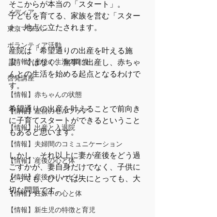
そこからが本当の「スタート」。
メディア
子どもを育てる、家族を営む「スター
ト」地点に立たされます。
東京マラソン
ボランティア活動
産院は「希望通りの出産を叶える施
【情報】産後の生活の準備
設」ではなく、無事に出産し、赤ちゃ
んとの生活を始める起点となるわけで
啓発講座
す。
【情報】赤ちゃんの状態
希望通りの出産を叶えることで前向き
【情報】産前のセルフケア
に子育てスタートができるということ
【情報】出産と入退院
もあると思います。
【情報】夫婦間のコミュニケーション
しかし、それ以上に妻が産後をどう過
【情報】産後の心と体
ごすかが、妻自身だけでなく、子供に
【情報】産後のリハビリ
とっても、ひいては夫にとっても、大
切な問題です。
【情報】妊娠中の心と体
【情報】新生児の特徴と育児