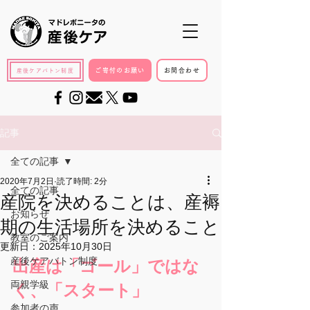
ご寄付のお願い
お問合わせ
産後ケアバトン制度
記事
全ての記事
2020年7月2日
読了時間: 2分
全ての記事
産院を決めることは、産褥
お知らせ
期の生活場所を決めること
教室のご案内
更新日：
2025年10月30日
産後ケアバトン制度
出産は「ゴール」ではな
両親学級
く、「スタート」
参加者の声