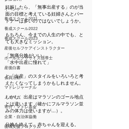
妊娠したら、「無事出産する」のが当
イベント
面の目標と考えている妊婦さんとパー
養成スクール2021
トナーは多いのではないでしょうか。
養成スクール2022
もちろん、今までの人生の中でも、と
養成スクール2023
ても大きなミッション。
産後セルフケアインストラクター
「無痛分娩がいい」
ボールエクササイズ指導士
「水中出産に憧れて」
産後白書
と「出産」のスタイルをいろいろと考
会員活動
えたくなってしまうかもしれません。
マドレジャーナル
しかし、出産はマラソンのゴール地点
メルマガ
とは違います（確かにフルマラソン並
寄付・マドレ基金
みの体力は使いますが…）。
企業・自治体協働
分娩を終えて、赤ちゃんを迎える。
復職支援プログラム