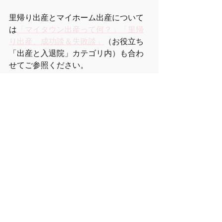
里帰り出産とマイホーム出産について
は
「マイタウン出産って何？」
「里帰
り出産、成功談＆失敗談」
（お役立ち
「出産と入退院」カテゴリ内）も合わ
せてご参照ください。
（監修： 杏林大学 保健学部 准教授　
佐々木 裕子 先生）
【情報】出産と入退院
すべて表示
最新記事