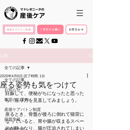
ご寄付のお願い
お問合わせ
産後ケアバトン制度
記事
全ての記事
2020年4月6日
読了時間: 1分
全ての記事
座る姿勢も気をつけて
お知らせ
妊娠して、便秘がちになったと思った
教室のご案内
ら、座り方を見直してみましょう。
産後ケアバトン制度
座るとき、骨盤が後ろに倒れて猫背に
両親学級
なっていると、胃や腸が収まるスペー
スが狭くなり、腸が圧迫されてしまい
参加者の声