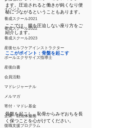
ます。圧迫されると働きが鈍くなり便
イベント
秘につながるということもあります。
養成スクール2021
ここでは、腸を圧迫しない座り方をご
養成スクール2022
紹介します。
養成スクール2023
産後セルフケアインストラクター
ここがポイント：骨盤を起こす
ボールエクササイズ指導士
産後白書
会員活動
マドレジャーナル
メルマガ
寄付・マドレ基金
骨盤を起こし、恥骨からみぞおちを長
企業・自治体協働
く保つことを心がけてください。
復職支援プログラム