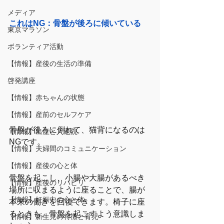
メディア
これはNG：骨盤が後ろに傾いている
東京マラソン
ボランティア活動
【情報】産後の生活の準備
啓発講座
【情報】赤ちゃんの状態
【情報】産前のセルフケア
骨盤が後ろに倒れて、猫背になるのは
【情報】出産と入退院
NGです。
【情報】夫婦間のコミュニケーション
【情報】産後の心と体
骨盤を起こし、小腸や大腸があるべき
【情報】産後のリハビリ
場所に収まるように座ることで、腸が
【情報】妊娠中の心と体
本来の働きを回復できます。椅子に座
るときも、骨盤を起こすよう意識しま
【情報】新生児の特徴と育児