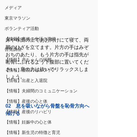
メディア
東京マラソン
ボランティア活動
【情報】産後の生活の準備
床や布団の上であお向けにて寝て、両
脚のひざを立てます。片方の手はみぞ
啓発講座
おちのあたり、もう片方の手は指先が
【情報】赤ちゃんの状態
恥骨にふれるよう下腹部に置いてくだ
さい。肩の力は抜いてリラックスしま
【情報】産前のセルフケア
しょう。
【情報】出産と入退院
【情報】夫婦間のコミュニケーション
【情報】産後の心と体
02　息を吸いながら骨盤を恥骨方向へ
【情報】産後のリハビリ
傾ける
【情報】妊娠中の心と体
【情報】新生児の特徴と育児