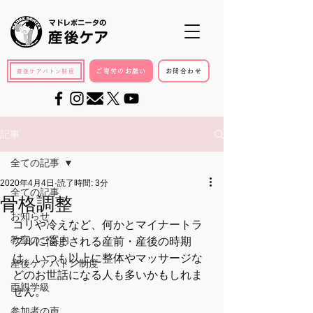
ご寄付のお願い
お問合わせ
産後ケアバトン制度
記事
全ての記事
2020年4月4日
読了時間: 3分
全ての記事
骨格調整
お知らせ
コリや冷えなど、何かとマイナートラ
教室のご案内
ブルに悩まされる産前・産後の時期
は、いつも以上に整体やマッサージな
産後ケアバトン制度
どのお世話になる人も多いかもしれま
両親学級
せん。
参加者の声