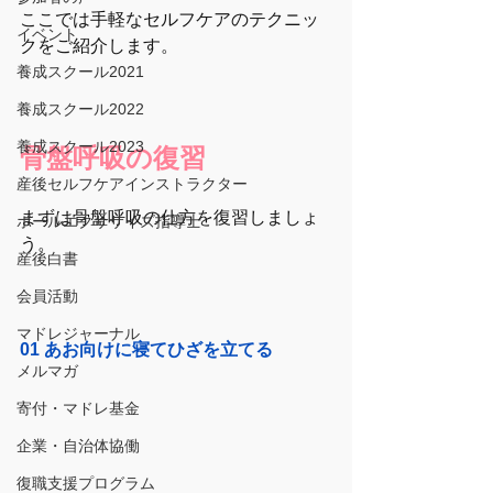
ここでは手軽なセルフケアのテクニッ
イベント
クをご紹介します。
養成スクール2021
養成スクール2022
養成スクール2023
骨盤呼吸の復習
産後セルフケアインストラクター
まずは骨盤呼吸の仕方を復習しましょ
ボールエクササイズ指導士
う。
産後白書
会員活動
マドレジャーナル
01 あお向けに寝てひざを立てる
メルマガ
寄付・マドレ基金
企業・自治体協働
復職支援プログラム