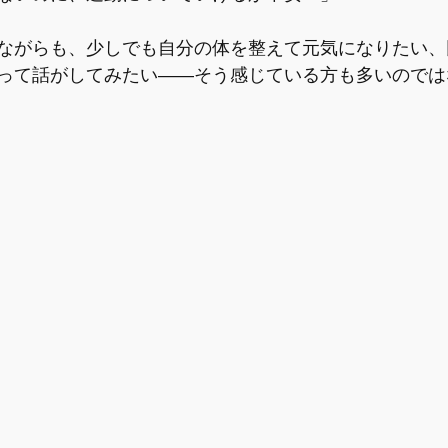
啓発講座
【情報】赤ちゃんの状態
【情報】産前のセル
ながらも、少しでも自分の体を整えて元気になりたい、
って話がしてみたい――そう感じている方も多いのでは
報】夫婦間のコミュニケーション
【情報】産後の心と体