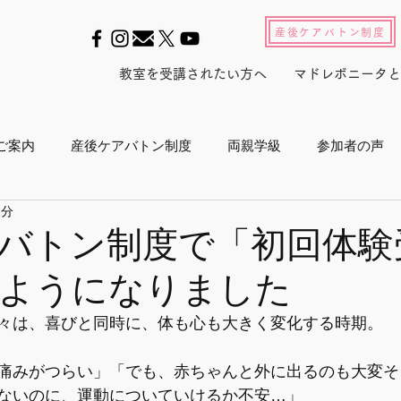
産後ケアバトン制度
教室を受講されたい方へ
マドレボニータと
ご案内
産後ケアバトン制度
両親学級
参加者の声
2分
ル2022
養成スクール2023
産後セルフケアインストラ
バトン制度で「初回体験
ようになりました
産後白書
会員活動
マドレジャーナル
メルマガ
々は、喜びと同時に、体も心も大きく変化する時期。
プログラム
メディア
東京マラソン
ボランティア活
痛みがつらい」「でも、赤ちゃんと外に出るのも大変そ
ないのに、運動についていけるか不安…」