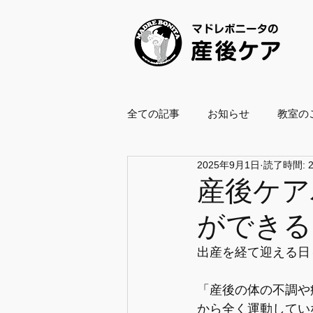
全ての記事
お知らせ
教室の
2025年9月1日
読了時間: 
養成スクール2021
養成スクー
産後ケア
ができる
ボールエクササイズ指導士
出産を経て迎える日
企業・自治体協働
復職支援
「産後の体の不調や
から全く運動してい