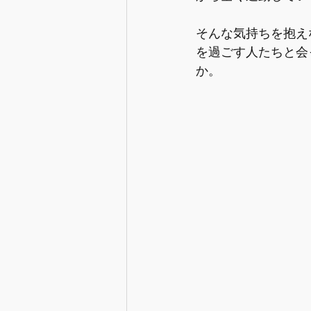
【情報】産後の生活の準備
そんな気持ちを抱え
を過ごす人たちと会
か。
【情報】出産と入退院
【情
【情報】妊娠中の心と体