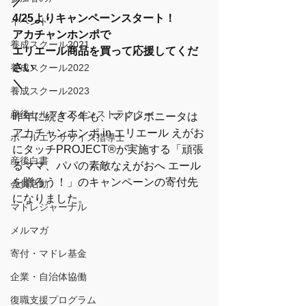
／
4/25よりキャンペーンスタート！
イベント
アカチャンホンポで
養成スクール2021
エリエール商品を買って応援してくだ
さい
養成スクール2022
＼
養成スクール2023
産後セルフケアインストラクター
昨年に続き今年も、マドレボニータは
アカチャンホンポ in エリエール えがお
ボールエクササイズ指導士
にタッチPROJECT®が実施する「頑張
産後白書
るママ、パパの素敵なえがおへ エール
を贈ろう！」のキャンペーンの寄付先
会員活動
になりました。
マドレジャーナル
メルマガ
寄付・マドレ基金
企業・自治体協働
復職支援プログラム