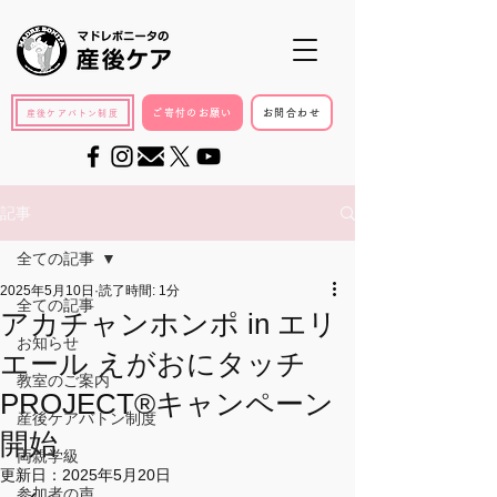
ご寄付のお願い
お問合わせ
産後ケアバトン制度
記事
全ての記事
2025年5月10日
読了時間: 1分
全ての記事
アカチャンホンポ in エリ
お知らせ
エール えがおにタッチ
教室のご案内
PROJECT®キャンペーン
産後ケアバトン制度
開始
両親学級
更新日：
2025年5月20日
参加者の声