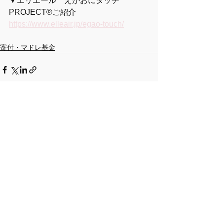
▼エリエール　えがおにタッチ
PROJECT®ご紹介
https://www.elleair.jp/egao-touch/
寄付・マドレ基金
すべて表示
最新記事