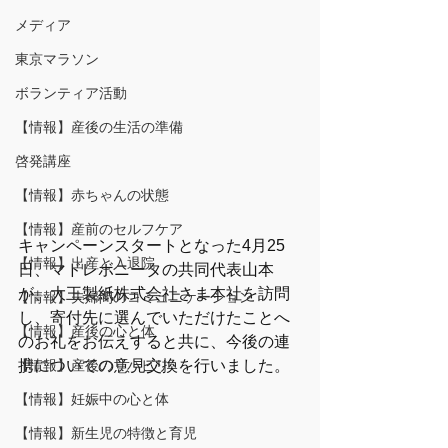
メディア
東京マラソン
ボランティア活動
【情報】産後の生活の準備
啓発講座
【情報】赤ちゃんの状態
【情報】産前のセルフケア
キャンペーンスタートとなった4月25
【情報】出産と入退院
日、マドレボニータの共同代表山本
が、大王製紙株式会社さま本社を訪問
【情報】夫婦間のコミュニケーション
し、寄付先に選んでいただけたことへ
【情報】産後の心と体
のお礼をお伝えすると共に、今後の連
【情報】産後のリハビリ
携についての意見交換を行いました。
【情報】妊娠中の心と体
【情報】新生児の特徴と育児