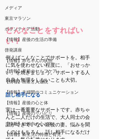
メディア
東京マラソン
どんなことをすればい
ボランティア活動
【情報】産後の生活の準備
い？
啓発講座
例えばこんなことでサポートを。相手
【情報】赤ちゃんの状態
に気を使わせない程度に、「おせっか
【情報】産前のセルフケア
い」を焼きましょう。サポートする人
自身も無理をしないことも大切。
【情報】出産と入退院
【情報】夫婦間のコミュニケーション
話し相手になる
【情報】産後の心と体
実は一番重要なサポートです。赤ちゃ
【情報】産後のリハビリ
んと二人だけの生活で、大人同士の会
【情報】妊娠中の心と体
話ができていない産後の妻。悩みを聞
くのはもちろん、話し相手になるだけ
【情報】新生児の特徴と育児