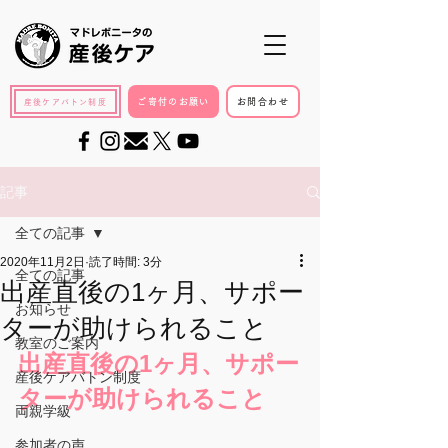
ご寄付のお願い
お問合わせ
産後ケアバトン制度
記事
全ての記事
2020年11月2日
読了時間: 3分
全ての記事
出産直後の1ヶ月、サポー
お知らせ
ターが助けられること
教室のご案内
出産直後の1ヶ月、サポー
産後ケアバトン制度
ターが助けられること
両親学級
参加者の声