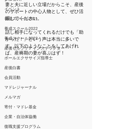
妻と夫に近しい立場だからこそ、産後
イベント
のサポートの中心人物として、ぜひ活
躍してください。
養成スクール2021
養成スクール2022
話し相手になってくれるだけでも「助
養成スクール2023
かった！」という声は本当に多いで
す。以下のようなことをしてあげれ
産後セルフケアインストラクター
ば、産褥期の妻が喜ぶはず！
ボールエクササイズ指導士
産後白書
会員活動
マドレジャーナル
メルマガ
寄付・マドレ基金
企業・自治体協働
復職支援プログラム