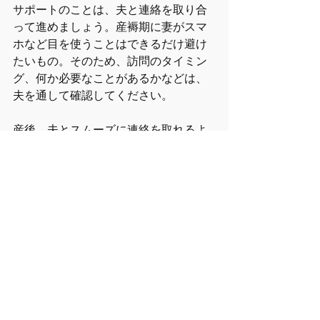
サポートのことは、夫と連絡を取り合
って進めましょう。産褥期に妻がスマ
ホなど目を使うことはできるだけ避け
たいもの。そのため、訪問のタイミン
グ、何か必要なことがあるかなどは、
夫を通して確認してください。
産後、夫とスムーズに連絡を取れるよ
うに、産前に夫と顔合わせをするのが
おすすめです。
（監修： NPO法人マドレボニータ）
【情報】サポーターのあなたへ
すべて表示
最新記事