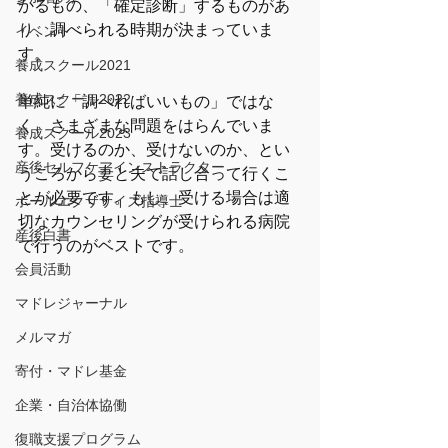
かるもの、「確定診断」するものがあ
り、調べられる時期が決まっていま
イベント
す。
養成スクール2021
養成スクール2022
単純に「調べればいいもの」ではな
く、さまざまな問題をはらんでいま
養成スクール2023
す。受けるのか、受けないのか、とい
産後セルフケアインストラクター
うころから妻と夫で話し合って行くこ
とが必要です。もし、受ける場合は適
ボールエクササイズ指導士
切なカウンセリングが受けられる病院
産後白書
で行うのがベストです。
会員活動
マドレジャーナル
メルマガ
寄付・マドレ基金
企業・自治体協働
復職支援プログラム