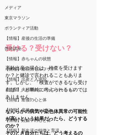
メディア
東京マラソン
ボランティア活動
【情報】産後の生活の準備
受ける？受けない？
啓発講座
【情報】赤ちゃんの状態
高齢出産の場合は、検査を受けます
【情報】産前のセルフケア
か？と健診で言われることもありま
【情報】出産と入退院
す。しかし、「検査ができるなら受け
れば？」と単純に考えられるものでは
【情報】夫婦間のコミュニケーション
ありません。
【情報】産後の心と体
【情報】産後のリハビリ
なんらかの病気や染色体異常の可能性
が高いという結果だったら、どうする
【情報】妊娠中の心と体
のか？　
【情報】新生児の特徴と育児
そのとき自分たちは、どう考えるの