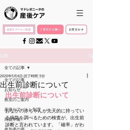
ご寄付のお願い
お問合わせ
産後ケアバトン制度
記事
全ての記事
2020年5月4日
読了時間: 5分
全ての記事
出生前診断について
お知らせ
出生前診断について
教室のご案内
産後ケアバトン制度
おなかの赤ちゃんが先天的に持ってい
る病気を調べるための検査が、出生前
両親学級
診断と言われています。「確率」がわ
参加者の声