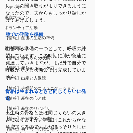
し、音の聞き取りがよりできるように
メディア
なったので、夫からもしっかり話しか
東京マラソン
けてあげましょう。
ボランティア活動
肺での呼吸を準備
【情報】産後の生活の準備
啓発講座
生まれる準備の一つとして、呼吸の練
習しています。この時期に肺が急速に
【情報】赤ちゃんの状態
発達していきますが、まだ外で自分で
【情報】産前のセルフケア
呼吸ができる状態までは完成していま
せん。
【情報】出産と入退院
【情報】夫婦間のコミュニケーション
骨格は生まれるときと同じくらいに発
【情報】産後の心と体
達
【情報】産後のリハビリ
出生時の骨格とほぼ同じくらいの大き
【情報】妊娠中の心と体
さになりますが、体重はこれからかな
り増加するので、まだほっそりとした
【情報】新生児の特徴と育児