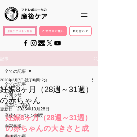
ご寄付のお願い
お問合わせ
産後ケアバトン制度
記事
全ての記事
2020年3月7日
読了時間: 2分
全ての記事
妊娠8ヶ月（28週～31週）
お知らせ
の赤ちゃん
教室のご案内
更新日：
2025年10月28日
産後ケアバトン制度
妊娠8ヶ月（28週～31週）
両親学級
の赤ちゃんの大きさと成
参加者の声