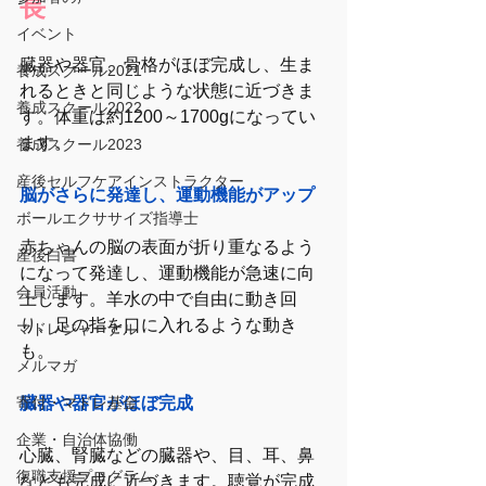
長
イベント
臓器や器官、骨格がほぼ完成し、生ま
養成スクール2021
れるときと同じような状態に近づきま
養成スクール2022
す。体重は約1200～1700gになってい
ます。
養成スクール2023
産後セルフケアインストラクター
脳がさらに発達し、運動機能がアップ
ボールエクササイズ指導士
赤ちゃんの脳の表面が折り重なるよう
産後白書
になって発達し、運動機能が急速に向
会員活動
上します。羊水の中で自由に動き回
り、足の指を口に入れるような動き
マドレジャーナル
も。
メルマガ
寄付・マドレ基金
臓器や器官がほぼ完成
企業・自治体協働
心臓、腎臓などの臓器や、目、耳、鼻
復職支援プログラム
なども完成に近づきます。聴覚が完成