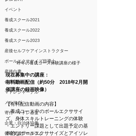
イベント
養成スクール2021
養成スクール2022
養成スクール2023
産後セルフケアインストラクター
ボールエクササイズ指導士
昨年の養成コース体験講座の様子
産後白書
現在募集中の講座：
会員活動
有料動画配信（約50分　2018年2月開
催講座の録画映像）　　　　
マドレジャーナル
メルマガ
【有料配信動画の内容】
・養成コース中のボールエクササイ
寄付・マドレ基金
ズ、身体スキルトレーニングの体験
企業・自治体協働
・エントリー課題として出題予定の基
本的なボールエクササイズとアイソレ
復職支援プログラム