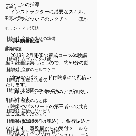
ーションの指導
メディア
・インストラクターに必要なスキル、
東京マラソン
インフラについてのレクチャー　ほか
ボランティア活動
【情報】産後の生活の準備
＜有料動画配信＞
概要：
啓発講座
・2018年2月開催の養成コース体験講
【情報】赤ちゃんの状態
座を録画編集したもので、約50分の動
【情報】産前のセルフケア
画です。
・vimeoのパスワード付映像にて配信い
【情報】出産と入退院
たします。
【情報】夫婦間のコミュニケーション
・お申込されたご本人のみ、ご視聴い
ただけます。
【情報】産後の心と体
（映像やパスワードの第三者への共有
【情報】産後のリハビリ
はご遠慮ください）
・価格は2,160円（税込）、銀行振込と
【情報】妊娠中の心と体
なります。事務局からの受付メールを
【情報】新生児の特徴と育児
ご確認の上、お支払いください。 ご入