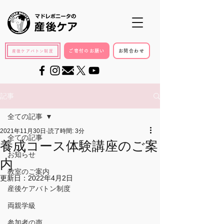
ご寄付のお願い
お問合わせ
産後ケアバトン制度
記事
全ての記事
2021年11月30日
読了時間: 3分
全ての記事
養成コース体験講座のご案
お知らせ
内
教室のご案内
更新日：
2022年4月2日
産後ケアバトン制度
両親学級
参加者の声