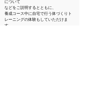
について　
などをご説明するとともに、
養成コース中に自宅で行う体づくりト
レーニングの体験もしていただけま
す。
【持ち物】
・トレーニングウェア（運動ができる
服）
・飲み物
・タオル
・ペン
・ノート
・受講料3,500円（当日現金にてお支払
いいただきます）