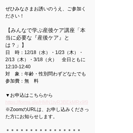
ぜひみなさまお誘いのうえ、ご参加く
ださい！
【みんなで学ぶ産後ケア講座「本
当に必要な『産後ケア』と
は？」】
日　時：12/18（水）・1/23（木）・
2/13（木）・3/18（火）　全日ともに
12:10-12:40
対　象：年齢・性別問わずどなたでも
参加費：無　料
▼お申込はこちらから
https://forms.gle/HMN1tyR3BEkMRx9f9
※ZoomのURLは、お申し込みくださっ
た方にお知らせします。
＊＊＊＊＊＊＊＊＊＊＊＊＊＊＊＊