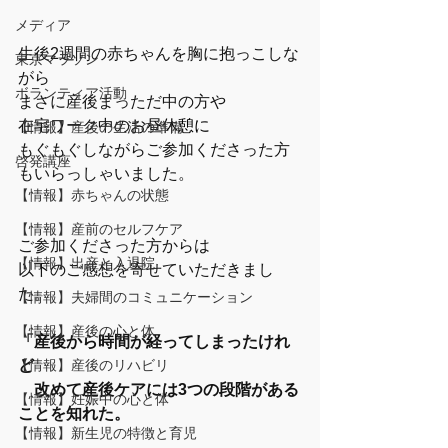
メディア
生後2週間の赤ちゃんを胸に抱っこしな
東京マラソン
がら
ボランティア活動
まさに産後まっただ中の方や
在宅ワーク中の
お昼休憩に
【情報】産後の生活の準備
もぐもぐしながらご参加くださった方
啓発講座
もいらっしゃいました。
【情報】赤ちゃんの状態
【情報】産前のセルフケア
ご参加くださった方からは
【情報】出産と入退院
以下のご感想を寄せていただきまし
た。
【情報】夫婦間のコミュニケーション
【情報】産後の心と体
「産後から時間が経ってしまったけれ
【情報】産後のリハビリ
ど
　改めて産後ケアには3つの段階がある
【情報】妊娠中の心と体
ことを知れた。
【情報】新生児の特徴と育児