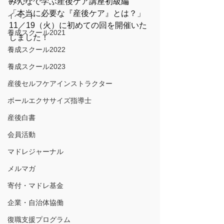
みんなで学ぶ産後ケア講座初級編
「本当に必要な『産後ケア』とは？」
イベント
11／19（火）に初めての回を開催いた
養成スクール2021
しました！
養成スクール2022
養成スクール2023
産後セルフケアインストラクター
ボールエクササイズ指導士
産後白書
会員活動
マドレジャーナル
メルマガ
寄付・マドレ基金
企業・自治体協働
復職支援プログラム