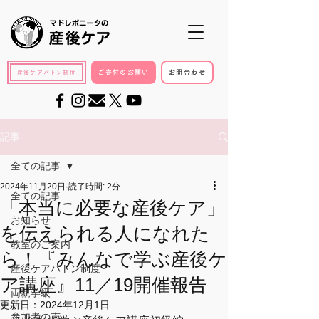
ご寄付のお願い
お問合わせ
産後ケアバトン制度
記事
全ての記事
2024年11月20日
読了時間: 2分
全ての記事
「本当に必要な産後ケア」
お知らせ
を伝えられる人になれた
教室のご案内
ら！『みんなで学ぶ産後ケ
産後ケアバトン制度
ア講座』11／19開催報告
両親学級
更新日：
2024年12月1日
参加者の声