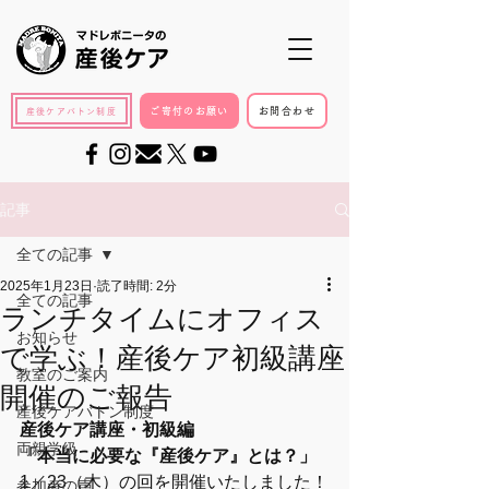
ご寄付のお願い
お問合わせ
産後ケアバトン制度
記事
全ての記事
2025年1月23日
読了時間: 2分
全ての記事
ランチタイムにオフィス
お知らせ
で学ぶ！産後ケア初級講座
教室のご案内
開催のご報告
産後ケアバトン制度
産後ケア講座・初級編
両親学級
「本当に必要な『産後ケア』とは？」
1／23（木）の回を開催いたしました！
参加者の声