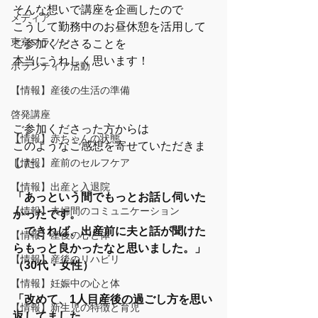
そんな想いで講座を企画したので
メディア
こうして勤務中のお昼休憩を活用して
東京マラソン
ご参加くださることを
本当にうれしく思います！
ボランティア活動
【情報】産後の生活の準備
啓発講座
ご参加くださった方からは
【情報】赤ちゃんの状態
このようなご感想を寄せていただきま
【情報】産前のセルフケア
した。
【情報】出産と入退院
「あっという間でもっとお話し伺いた
【情報】夫婦間のコミュニケーション
かったです。
　できれば、出産前に夫と話が聞けた
【情報】産後の心と体
らもっと良かったなと思いました。」
【情報】産後のリハビリ
（30代・女性）
【情報】妊娠中の心と体
「改めて、1人目産後の過ごし方を思い
【情報】新生児の特徴と育児
返してました。