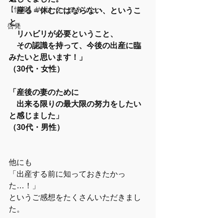
【情報】サポーターのあなたへ
　座る＝休むにはならない、というこ
と、
啓発
　リハビリが必要ということ、
　その認識を持って、今後の出産に臨
みたいと思います！」
（30代・女性）
「産後の妻のために
　出来る限りの最大限の努力をしたい
と感じました」
（30代・男性）
他にも
「出産する前に知っておきたかっ
た…！」
というご感想をたくさんいただきまし
た。