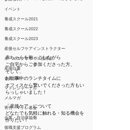
イベント
養成スクール2021
養成スクール2022
養成スクール2023
産後セルフケアインストラクター
赤ちゃんを抱っこしながら
ボールエクササイズ指導士
ご自宅からご参加くださった方、
産後白書
そして、
会員活動
お仕事中のランチタイムに
オフィスから繋いでくださった方もい
マドレジャーナル
らっしゃいました！
メルマガ
「産後ケア」について
寄付・マドレ基金
どなたでも気軽に触れる・知る機会を
企業・自治体協働
作りたい！
復職支援プログラム