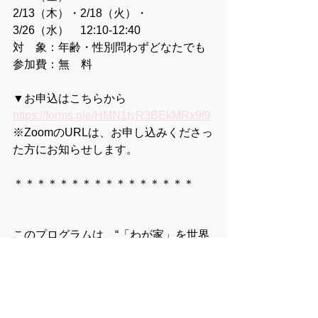
2/13（木）・2/18（火）・
3/26（水）　12:10-12:40
対　象：年齢・性別問わずどなたでも
参加費：無　料
▼お申込はこちらから
https://forms.gle/HMN1tyR3BEkMRx9f9
※ZoomのURLは、お申し込みくださっ
た方にお知らせします。
＊＊＊＊＊＊＊＊＊＊＊＊＊＊＊＊
このプログラムは、“「わが家」を世界
一幸せな場所にする” をグローバルビジ
ョンに掲げる積水ハウスグループさま
が、地域社会の「幸せ」を実現するた
め、従業員と会社の共同寄付制度とし