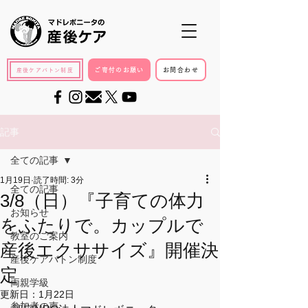
ご寄付のお願い
お問合わせ
産後ケアバトン制度
記事
全ての記事
1月19日
読了時間: 3分
全ての記事
3/8（日）『子育ての体力
お知らせ
をふたりで。カップルで
教室のご案内
産後エクササイズ』開催決
産後ケアバトン制度
定
両親学級
更新日：
1月22日
参加者の声