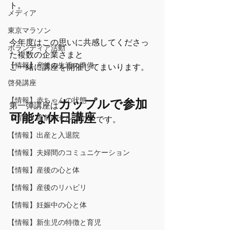
ト。
メディア
東京マラソン
今年度はこの思いに共感してくださっ
ボランティア活動
た複数の企業さまと
【情報】産後の生活の準備
ご一緒に講座を開催してまいります。
啓発講座
【情報】赤ちゃんの状態
カップルで参加
第一弾講座は
可能な休日講座
【情報】産前のセルフケア
です。
【情報】出産と入退院
【情報】夫婦間のコミュニケーション
【情報】産後の心と体
【情報】産後のリハビリ
【情報】妊娠中の心と体
【情報】新生児の特徴と育児