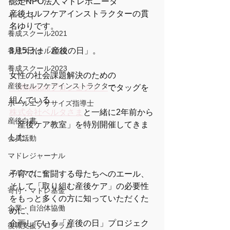
認定NPO法人マドレボニータ 
産後セルフケアインストラクターの貫
イベント
名ゆりです。
養成スクール2021
3月5日は「産後の日」。
養成スクール2022
養成スクール2023
女性の社会課題解決のための
産後セルフケアインストラクター
「Mikadukiプロジェクト」
でタッグを
組んでいる
ボールエクササイズ指導士
株式会社ベルタさま
と一緒に2年前から
産後白書
「産後ケア教室」を特別開催してきま
した。
会員活動
マドレジャーナル
メルマガ
子育てに奮闘する母たちへのエール、
そして「取り組む産後ケア」の必要性
寄付・マドレ基金
をもっと多くの方に知っていただくた
企業・自治体協働
めに、
企画している「産後の日」プロジェク
復職支援プログラム