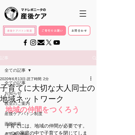
ご寄付のお願い
お問合わせ
産後ケアバトン制度
記事
全ての記事
2020年6月13日
読了時間: 2分
全ての記事
子育てに大切な大人同士の
お知らせ
地域ネットワーク
教室のご案内
地域の仲間をつくろう
産後ケアバトン制度
両親学級
子育てには、地域の仲間が必要です。
一つの家庭の中で子育てを閉じてしま
参加者の声