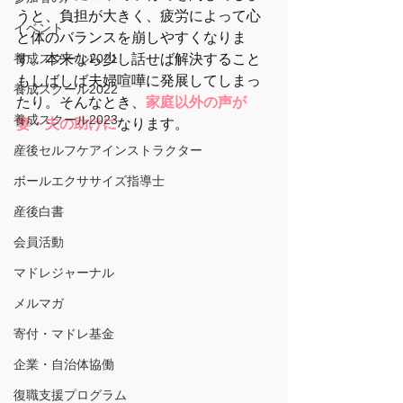
うと、負担が大きく、疲労によって心
イベント
と体のバランスを崩しやすくなりま
養成スクール2021
す。本来なら少し話せば解決すること
もしばしば夫婦喧嘩に発展してしまっ
養成スクール2022
たり。そんなとき、
家庭以外の声が
養成スクール2023
妻・夫の助けに
なります。
産後セルフケアインストラクター
ボールエクササイズ指導士
産後白書
会員活動
マドレジャーナル
メルマガ
寄付・マドレ基金
企業・自治体協働
復職支援プログラム