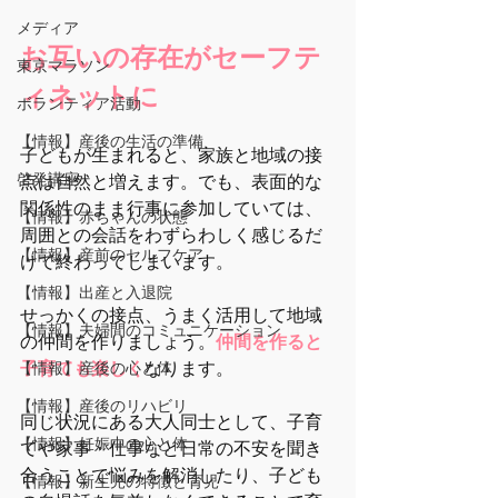
メディア
お互いの存在がセーフテ
東京マラソン
ィネットに
ボランティア活動
【情報】産後の生活の準備
子どもが生まれると、家族と地域の接
啓発講座
点は自然と増えます。でも、表面的な
関係性のまま行事に参加していては、
【情報】赤ちゃんの状態
周囲との会話をわずらわしく感じるだ
【情報】産前のセルフケア
けで終わってしまいます。
【情報】出産と入退院
せっかくの接点、うまく活用して地域
【情報】夫婦間のコミュニケーション
の仲間を作りましょう。
仲間を作ると
【情報】産後の心と体
子育ても楽しく
なります。
【情報】産後のリハビリ
同じ状況にある大人同士として、子育
【情報】妊娠中の心と体
てや家事・仕事など日常の不安を聞き
合うことで悩みを解消したり、子ども
【情報】新生児の特徴と育児