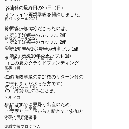
３連休の最終日の25日（日）
イベント
オンライン両親学級を開催しました。
養成スクール2021
今回参加してくださったのは、
養成スクール2022
・第1子妊娠中のカップル 2組
養成スクール2023
・第2子妊娠中のカップル 2組
産後セルフケアインストラクター
・第2子産後1ヶ月半のカップル 1組
・第2子産後10年のカップル 1組
ボールエクササイズ指導士
（この夏のクラウドファンディング
産後白書
で、
この両親学級の参加権のリターン付の
会員活動
ご寄付をくださった方です）
マドレジャーナル
の、総勢6組のみなさま。
メルマガ
中にはすでに里帰り出産のため、
寄付・マドレ基金
ご実家とご自宅からと離れてご参加と
企業・自治体協働
いうご夫婦も★
復職支援プログラム