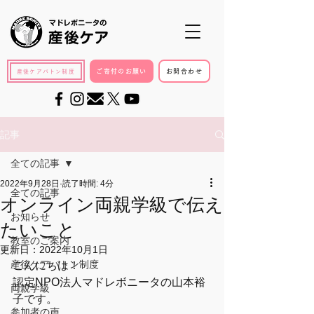
ご寄付のお願い
お問合わせ
産後ケアバトン制度
記事
全ての記事
2022年9月28日
読了時間: 4分
全ての記事
オンライン両親学級で伝え
お知らせ
たいこと
教室のご案内
更新日：
2022年10月1日
産後ケアバトン制度
こんにちは！
認定NPO法人マドレボニータの山本裕
両親学級
子です。
参加者の声