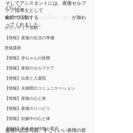
そしてアシスタントには、産後セルフ
メディア
ケア指導士として
金沢で活動する
小山田ゆっきー
が加わ
東京マラソン
ってくれました。 
ボランティア活動
【情報】産後の生活の準備
啓発講座
【情報】赤ちゃんの状態
【情報】産前のセルフケア
【情報】出産と入退院
【情報】夫婦間のコミュニケーション
【情報】産後の心と体
【情報】産後のリハビリ
【情報】妊娠中の心と体
【情報】新生児の特徴と育児
最後の記念写真。すごくいい表情の皆