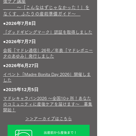
後ケア講座
〜「こんなはずじゃなかった！」を
なくす、ふたりの産前準備ガイド〜
●2026年7月8日
「グッドギビングマーク」認証を取得しました
●2026年7月7日
​会報「マドレ通信」26号／年表「マドレボニー
タのあゆみ」発行しました
●2026年6月27日
イベント「Madre Bonita Day 2026」開催しま
した
●2025年12月5日
マドレキャラバン2026 〜全国10ヶ所！あなた
のコミュニティに産後ケアを届けます〜 募集
開始！
＞＞アーカイブはこちら