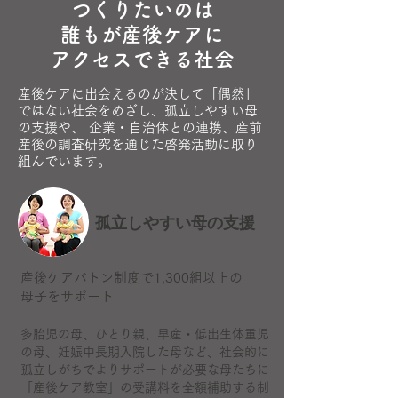
つくりたいのは
​誰もが産後ケアに
アクセスできる社会
産後ケアに出会えるのが決して「偶然」
ではない社会をめざし、孤立しやすい母
の支援や、 企業・自治体との連携、産前
産後の調査研究を通じた啓発活動に取り
組んでいます。
孤立しやすい母の支援
産後ケアバトン制度で1,300組以上の
母子をサポート
​多胎児の母、ひとり親、早産・低出生体重児
の母、妊娠中長期入院した母など、社会的に
孤立しがちでよりサポートが必要な母たちに
「産後ケア教室」の受講料を全額補助する制