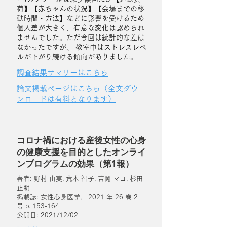
荷】【赤ちゃんの状況】【会場までの移
動時間・方法】などに影響を受けるため
個人差が大きく、有意な変化は認められ
ませんでした。ただ今回は統計的な差は
なかったですが、 教室中はストレスレベ
ルが下がり続ける傾向がありました。
調査結果サマリーはこちら
論文掲載ページはこちら（全文ダウ
ンロードは有料となります）
コロナ禍における産後女性の心身
の健康支援を目的としたオンライ
ンプログラムの効果（第1報）
著者: 野村 由実, 荒木 智子, 吉岡 マコ, 杉田
正明
掲載誌: 女性心身医学, 2021 年 26 巻 2
号 p. 153-164
公開日: 2021/12/02