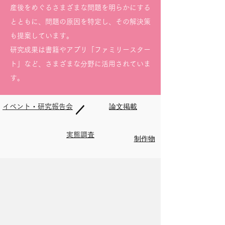
産後をめぐるさまざまな問題を明らかにする
とともに、問題の原因を特定し、その解決策
も提案しています。
研究成果は書籍やアプリ「ファミリースター
ト」など、さまざまな分野に活用されていま
す。
／
イベント・研究報告会
／
​論文掲載
実態調査
​制作物