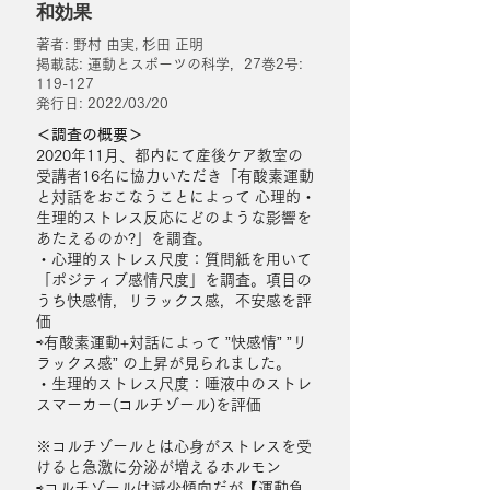
和効果
著者: 野村 由実, 杉田 正明
掲載誌: 運動とスポーツの科学，27巻2号:
119-127
発行日: 2022/03/20
＜調査の概要＞
2020年11月、都内にて産後ケア教室の
受講者16名に協力いただき「有酸素運動
と対話をおこなうことによって 心理的・
生理的ストレス反応にどのような影響を
あたえるのか?」を調査。
・心理的ストレス尺度：質問紙を用いて
「ポジティブ感情尺度」を調査。項目の
うち快感情，リラックス感，不安感を評
価
⇨有酸素運動+対話によって ”快感情” ”リ
ラックス感” の上昇が見られました。
・生理的ストレス尺度：唾液中のストレ
スマーカー(コルチゾール)を評価
※コルチゾールとは心身がストレスを受
けると急激に分泌が増えるホルモン
⇨コルチゾールは減少傾向だが【運動負