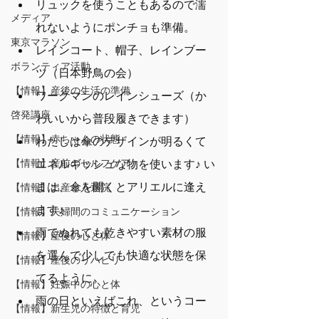
リュックを使うこともあるので濡
メディア
れないようにポンチョも準備。
東京マラソン
レインコート、帽子、レインブー
ボランティア活動
ツ（日本野鳥の会）
【情報】産後の生活の準備
ワークマンのレインシューズ（か
啓発講座
わいいから普段履きできます）
【情報】赤ちゃんの状態
わたしは傘のデザインが明るくて
【情報】産前のセルフケア
エネルギッシュな物を使います♪ い
まは、傘を開くとアリエルに逢え
【情報】出産と入退院
ます♪
【情報】夫婦間のコミュニケーション
雨でぬれても乾きやすい素材の服
【情報】産後の心と体
を選んで少しでも快適な状態を保
【情報】産後のリハビリ
てるように。
【情報】妊娠中の心と体
雨の日といえばこれ、というコー
【情報】新生児の特徴と育児