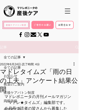
ご寄付のお願い
お問合わせ
産後ケアバトン制度
記事
全ての記事
2022年6月24日
読了時間: 4分
全ての記事
マドレタイムズ「雨の日
お知らせ
の工夫」アンケート結果公
教室のご案内
開
産後ケアバトン制度
マドレボニータの月刊メールマガジン
両親学級
「マドレ★タイムズ」編集部です。
５月号で読者の皆さんから募集した
参加者の声