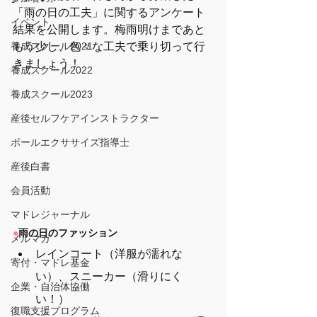
「雨の日の工夫」に関するアンケート
イベント
結果を公開します。梅雨明けまであと
養成スクール2021
もう少し、色々な工夫で乗り切って行
きましょう！
養成スクール2022
養成スクール2023
産後セルフケアインストラクター
ボールエクササイズ指導士
産後白書
会員活動
マドレジャーナル
●
雨の日のファッション
メルマガ
レインコート（洋服が濡れな
寄付・マドレ基金
い）、スニーカー（滑りにく
企業・自治体協働
い！）
復職支援プログラム