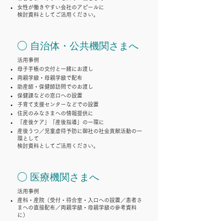
女性が働きやすい会社のアピールに
検討資料としてご活用ください。
◯ 自治体・公共機関さまへ
活用事例
母子手帳の交付と一緒にお渡し
両親学級・母親学級で配布
助産師・保健師訪問でのお渡し
保健課などの窓口への設置
子育て支援センターなどでの設置
住民のみなさまへの情報提供に
「産後ケア」「産後指導」の一環に
産後うつ／児童虐待予防に御社の社会貢献活動の一
環として
検討資料としてご活用ください。
◯ 医療機関さまへ
活用事例
産科・産院（受付・待合室・入口への設置／患者さ
まへの直接配布／両親学級・母親学級の参考資料
に）