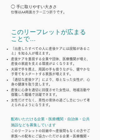
◯ 手に取りやすい大きさ
仕様はA4両面カラー三つ折りです。
このリーフレットが広まる
ことで…
「出産したすべての人に産後ケアには段階があるこ
と」を知る人が増えます。
産後ケアを重視する企業や団体、医療機関が増え、
産後の家庭を支える環境がよくなります。
夫婦で手を携え、周囲の手も借りながら、健やかな
子育てをスタートする家族が増えます。
「適切な産後ケア」により、母となった女性が、心
身の健康を取り戻します。
産後に心身を適切に回復させた女性は、地域活動や
復職した職場で活躍できます。
女性だけでなく、男性の育休の過ごし方について考
えられるようになります。
配布いただける企業・医療機関・自治体・公共
施設などを募集しています
このリーフレットの妊娠中〜産後間もなくの方やご
家族への配布にご協力いただける企業・医療機関・