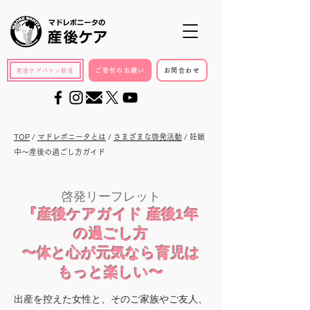
ご寄付のお願い
お問合わせ
産後ケアバトン制度
TOP
/
マドレボニータとは
/
さまざまな啓発活動
/ 妊娠
中〜産後の過ごし方ガイド
啓発リーフレット
『産後ケアガイド 産後1年
の過ごし方
〜体と心が元気なら育児は
もっと楽しい〜
出産を控えた女性と、そのご家族やご友人、