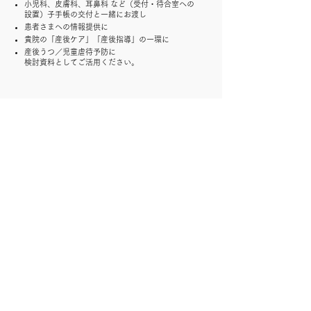
小児科、皮膚科、耳鼻科 など（受付・待合室への
設置）子手帳の交付と一緒にお渡し
患者さまへの情報提供に
貴院の「産後ケア」「産後指導」の一環に
産後うつ／児童虐待予防に
検討資料としてご活用ください。
◯ 企業・医療機関・自治
体・公共施設さまとつない
でくださるかたも大歓迎で
す！
「私の会社の人事部門にきいてみます」「出産した
産院に打診してみます」「住んでいる自治体の保健
課に問い合わせます」「通っている子育て支援セン
ターに確認します」
みなさまがつないでくださることで、普及のスピー
ドは格段に上がります。
ぜひご協力をお願いします。
必要に応じて、上記資料を出力の上ご活用くださ
い。
​ご協力先のご紹介、ご質問、お問い合わせについて
は、マドレボニータの産後セルフケアインストラク
ターまたはスタッフにご連絡いただくか、
こちらの