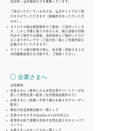
自治体・公共施設などを募集しています。
ご協力いただいている方々は、公式サイトでもご紹
介をさせていただきます（掲載許可をいただいた方
のみ）。
オリジナル版は原則無料でご提供・ご送付いたしま
す。しかし予算に限りがあるため、納入部数の印刷
代分のご寄付やお買取、送料負担もご検討いただけ
るとありがたいです（ご協力先一覧にご支援内容も
記載させていただきます）
オリジナル版の配布の他に、各企業・団体さまとの
共同編集版発行も可能です。ご相談ください。
◯ 企業さまへ
活用事例
社員さまに（産休に入る女性社員やパートナーが出
産した男性社員へ配布／社内勉強会資料など）
お客さまに（妊娠〜子育て層のお客さまやユーザへ
配布）
御社の社会貢献活動の一環として
社員のみなさまのQuality of Lifeの向上に
産育休を経て復職を目指す女性社員さまのエンパワ
メントに
お客さまへのサービスの一環として