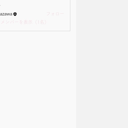
ー
tazawa
フォロー
a
のメンバーを表示（1名）