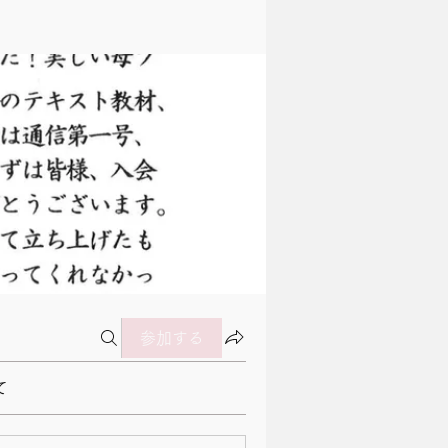
参加する
て