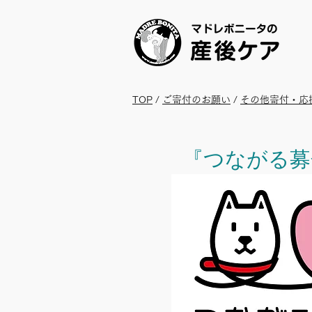
TOP
/
ご寄付のお願い
/
その他寄付・応
『つながる募