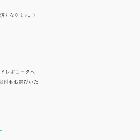
ド決済となります。）
ドレボニータへ
寄付もお選びいた
方