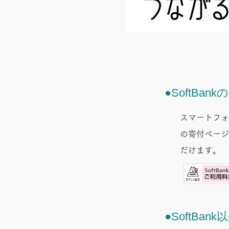
●SoftB
スマートフォ
の寄付ページ
だけます。
●SoftB