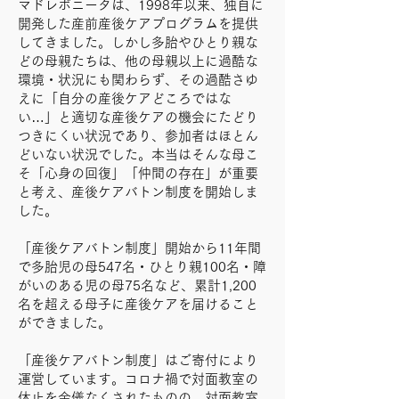
マドレボニータは、1998年以来、独自に
開発した産前産後ケアプログラムを提供
してきました。しかし多胎やひとり親な
どの母親たちは、他の母親以上に過酷な
環境・状況にも関わらず、その過酷さゆ
えに「自分の産後ケアどころではな
い…」と適切な産後ケアの機会にたどり
つきにくい状況であり、参加者はほとん
どいない状況でした。本当はそんな母こ
そ「心身の回復」「仲間の存在」が重要
と考え、産後ケアバトン制度を開始しま
した。
「産後ケアバトン制度」開始から11年間
で多胎児の母547名・ひとり親100名・障
がいのある児の母75名など、累計1,200
名を超える母子に産後ケアを届けること
ができました。
「産後ケアバトン制度」はご寄付により
運営しています。コロナ禍で対面教室の
休止を余儀なくされたものの、対面教室