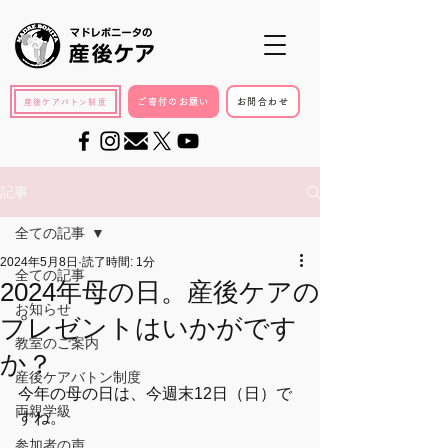
ご寄付のお願い
お問合わせ
産後ケアバトン制度
記事
全ての記事
2024年5月8日
読了時間: 1分
全ての記事
2024年母の日。産後ケアの
お知らせ
プレゼントはいかがです
教室のご案内
か？
産後ケアバトン制度
今年の母の日は、今週末12日（日）で
両親学級
すね。
参加者の声