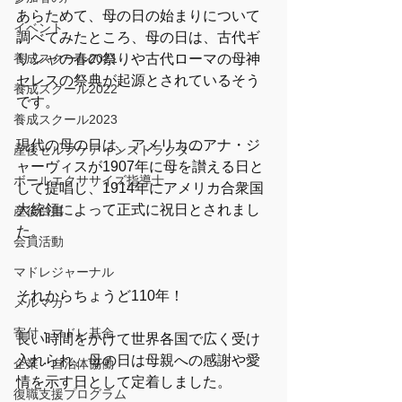
あらためて、母の日の始まりについて
イベント
調べてみたところ、母の日は、古代ギ
養成スクール2021
リシャの春の祭りや古代ローマの母神
セレスの祭典が起源とされているそう
養成スクール2022
です。
養成スクール2023
現代の母の日は、アメリカのアナ・ジ
産後セルフケアインストラクター
ャーヴィスが1907年に母を讃える日と
ボールエクササイズ指導士
して提唱し、1914年にアメリカ合衆国
大統領によって正式に祝日とされまし
産後白書
た。
会員活動
マドレジャーナル
それからちょうど110年！
メルマガ
寄付・マドレ基金
長い時間をかけて世界各国で広く受け
入れられ、母の日は母親への感謝や愛
企業・自治体協働
情を示す日として定着しました。
復職支援プログラム