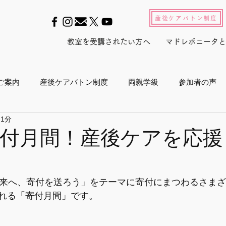
産後ケアバトン制度
教室を受講されたい方へ
マドレボニータと
ご案内
産後ケアバトン制度
両親学級
参加者の声
 1分
ル2022
養成スクール2023
産後セルフケアインストラ
寄付月間！産後ケアを応
産後白書
会員活動
マドレジャーナル
メルマガ
未来へ、寄付を送ろう」をテーマに寄付にまつわるさま
れる「寄付月間」です。
プログラム
メディア
東京マラソン
ボランティア活