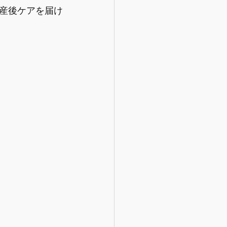
産後ケアを届け
フケア
【情報】産後のリハビリ