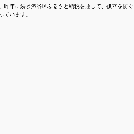
、昨年に続き渋谷区ふるさと納税を通して、孤立を防ぐ
啓発講座
【情報】赤ちゃんの状態
【情報】産前のセル
っています。
報】夫婦間のコミュニケーション
【情報】産後の心と体