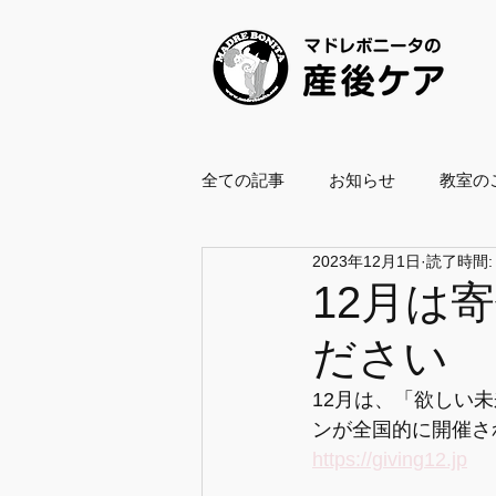
全ての記事
お知らせ
教室の
2023年12月1日
読了時間:
養成スクール2021
養成スクー
12月は
ださい
ボールエクササイズ指導士
12月は、「欲しい
ンが全国的に開催さ
企業・自治体協働
復職支援
https://giving12.jp