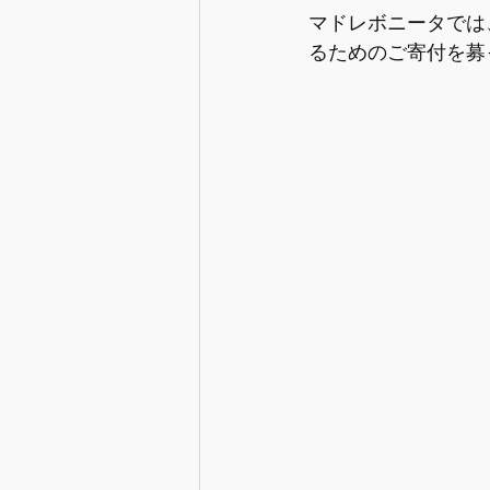
マドレボニータでは
【情報】産後の生活の準備
るためのご寄付を募
【情報】出産と入退院
【情
【情報】妊娠中の心と体