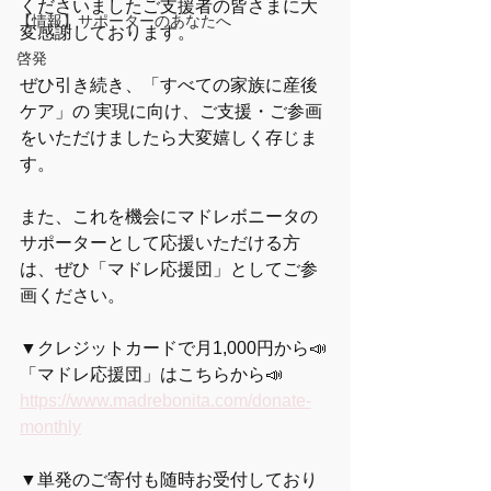
くださいましたご支援者の皆さまに大
【情報】サポーターのあなたへ
変感謝しております。 
啓発
ぜひ引き続き、「すべての家族に産後
ケア」の 実現に向け、ご支援・ご参画
をいただけましたら大変嬉しく存じま
す。  
また、これを機会にマドレボニータの
サポーターとして応援いただける方
は、ぜひ「マドレ応援団」としてご参
画ください。  
▼クレジットカードで月1,000円から📣
「マドレ応援団」はこちらから📣
https://www.madrebonita.com/donate-
monthly
▼単発のご寄付も随時お受付しており