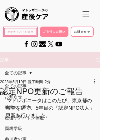
ご寄付のお願い
お問合わせ
産後ケアバトン制度
記事
全ての記事
2023年5月19日
読了時間: 2分
全ての記事
認定NPO更新のご報告
お知らせ
 マドレボニータはこのたび、東京都の
教室のご案内
審査を経て、5年目の「認定NPO法人」
更新を行いました。  
産後ケアバトン制度
両親学級
参加者の声