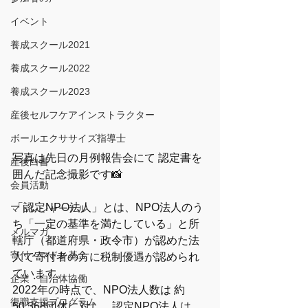
イベント
養成スクール2021
養成スクール2022
養成スクール2023
産後セルフケアインストラクター
ボールエクササイズ指導士
写真は先日の月例報告会にて 認定書を
産後白書
囲んだ記念撮影です📸  
会員活動
「認定NPO法人」とは、NPO法人のう
マドレジャーナル
ち「一定の基準を満たしている」と所
メルマガ
轄庁（都道府県・政令市）が認めた法
寄付・マドレ基金
人で寄付者の方に税制優遇が認められ
ています。 
企業・自治体協働
2022年の時点で、NPO法人数は 約
復職支援プログラム
50,368団体に対し、認定NPO法人は 