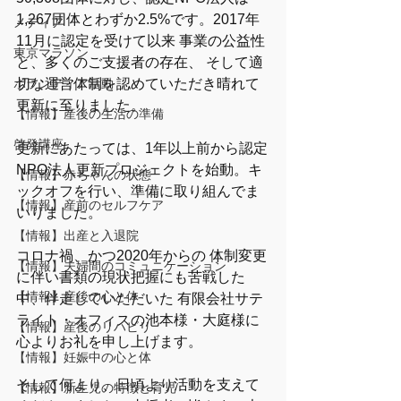
1,267団体とわずか2.5%です。2017年
メディア
11月に認定を受けて以来 事業の公益性
東京マラソン
と、多くのご支援者の存在、 そして適
ボランティア活動
切な運営体制を認めていただき晴れて
更新に至りました。
【情報】産後の生活の準備
啓発講座
更新にあたっては、1年以上前から認定
NPO法人更新プロジェクトを始動。キ
【情報】赤ちゃんの状態
ックオフを行い、準備に取り組んでま
【情報】産前のセルフケア
いりました。  
【情報】出産と入退院
コロナ禍、かつ2020年からの 体制変更
【情報】夫婦間のコミュニケーション
に伴い書類の現状把握にも苦戦した
【情報】産後の心と体
中、伴走していただいた 有限会社サテ
ライト・オフィスの池本様・大庭様に
【情報】産後のリハビリ
心よりお礼を申し上げます。
【情報】妊娠中の心と体
そして何より、日頃より活動を支えて
【情報】新生児の特徴と育児