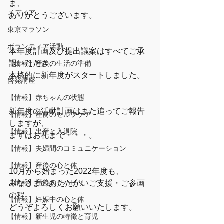
ま、
メディア
ありがとうございます。
東京マラソン
ボランティア活動
本年度計画及び提出議案はすべてご承
認いただき、
【情報】産後の生活の準備
本格的に新年度がスタートしました。
啓発講座
【情報】赤ちゃんの状態
新年度の活動計画はまた追ってご報告
【情報】産前のセルフケア
しますが、
【情報】出産と入退院
まずはお礼まで・・・。
【情報】夫婦間のコミュニケーション
【情報】産後の心と体
10月から始まった2022年度も、
【情報】産後のリハビリ
みなさまのあたたかいご支援・ご参画
の程
【情報】妊娠中の心と体
どうぞよろしくお願いいたします。
【情報】新生児の特徴と育児