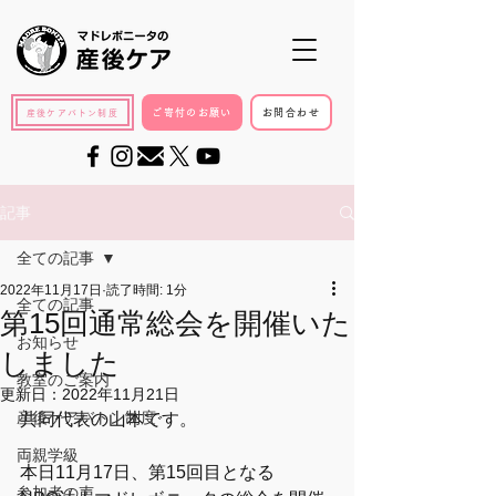
ご寄付のお願い
お問合わせ
産後ケアバトン制度
記事
全ての記事
2022年11月17日
読了時間: 1分
全ての記事
第15回通常総会を開催いた
お知らせ
しました
教室のご案内
更新日：
2022年11月21日
産後ケアバトン制度
共同代表の山本です。
両親学級
本日11月17日、第15回目となる
参加者の声