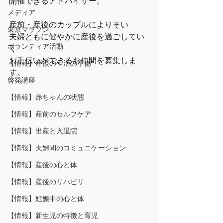
開催できるアドバイザー。
メディア
産前・産後のカップルによりそい
東京マラソン
夫婦ともに健やかに産後を過ごしてい
ボランティア活動
く
お手伝いができるお仲間を募集しま
【情報】産後の生活の準備
す。
啓発講座
【情報】赤ちゃんの状態
【情報】産前のセルフケア
【情報】出産と入退院
【情報】夫婦間のコミュニケーション
【情報】産後の心と体
【情報】産後のリハビリ
【情報】妊娠中の心と体
【情報】新生児の特徴と育児