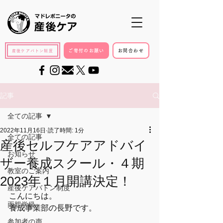
ご寄付のお願い
お問合わせ
産後ケアバトン制度
記事
全ての記事
2022年11月16日
読了時間: 1分
全ての記事
産後セルフケアアドバイ
お知らせ
ザー養成スクール・４期
教室のご案内
2023年１月開講決定！
産後ケアバトン制度
こんにちは。
両親学級
養成事業部の長野です。
参加者の声