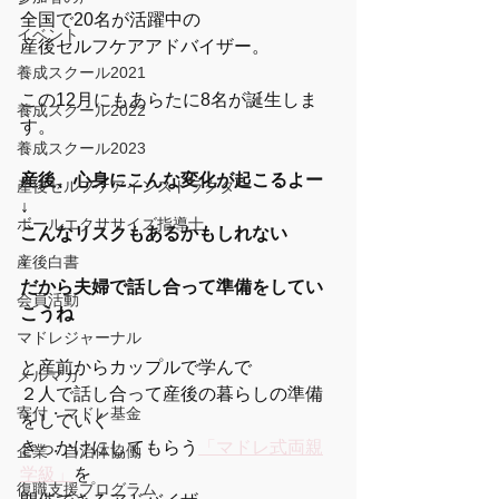
全国で20名が活躍中の
イベント
産後セルフケアアドバイザー。
養成スクール2021
この12月にもあらたに8名が誕生しま
養成スクール2022
す。
養成スクール2023
産後、心身にこんな変化が起こるよー
産後セルフケアインストラクター
↓
ボールエクササイズ指導士
こんなリスクもあるかもしれない
↓
産後白書
だから夫婦で話し合って準備をしてい
会員活動
こうね
マドレジャーナル
と産前からカップルで学んで
メルマガ
２人で話し合って産後の暮らしの準備
寄付・マドレ基金
をしていく
きっかけにしてもらう
「マドレ式両親
企業・自治体協働
学級」
を
復職支援プログラム