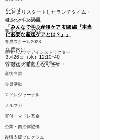
イベント
11月よりスタートしたランチタイム・
オンライン講座
養成スクール2021
「みんなで学ぶ産後ケア 初級編『本当
養成スクール2022
に必要な産後ケアとは？』」
養成スクール2023
年度内は
産後セルフケアインストラクター
3月26日（水）12:10ｰ40
ボールエクササイズ指導士
が最後の開催となります！
産後白書
会員活動
マドレジャーナル
メルマガ
寄付・マドレ基金
企業・自治体協働
復職支援プログラム