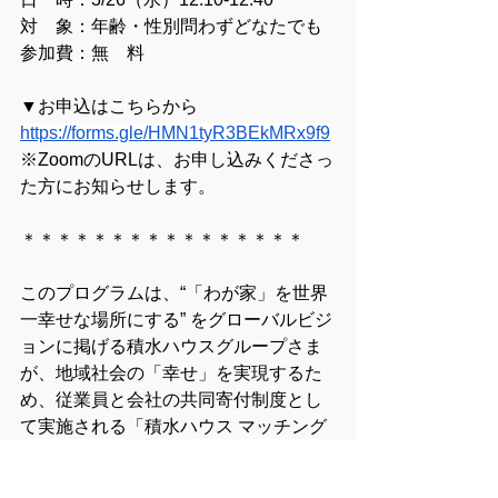
対　象：年齢・性別問わずどなたでも
参加費：無　料
▼お申込はこちらから
https://forms.gle/HMN1tyR3BEkMRx9f9
※ZoomのURLは、お申し込みくださっ
た方にお知らせします。
＊＊＊＊＊＊＊＊＊＊＊＊＊＊＊＊
このプログラムは、“「わが家」を世界
一幸せな場所にする” をグローバルビジ
ョンに掲げる積水ハウスグループさま
が、地域社会の「幸せ」を実現するた
め、従業員と会社の共同寄付制度とし
て実施される「積水ハウス マッチング
プログラム」の助成を受けて実施いた
します。