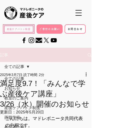
ご寄付のお願い
お問合わせ
産後ケアバトン制度
記事
全ての記事
2025年3月7日
読了時間: 2分
全ての記事
満足度9.7！「みんなで学
お知らせ
ぶ産後ケア講座」
教室のご案内
3/26（水）開催のお知らせ
産後ケアバトン制度
更新日：
2025年5月20日
両親学級
こんにちは。マドレボニータ共同代表
の中桐です。
参加者の声