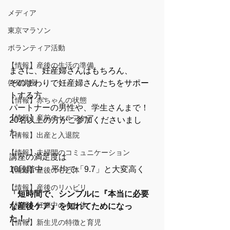
メディア
東京マラソン
ボランティア活動
【情報】産後の生活の準備
まさに、妊産婦さんはもちろん、
啓発講座
そのまわりで妊産婦さんたちをサポー
トする方、
【情報】赤ちゃんの状態
パートナーの男性や、学生さんまで！
【情報】産前のセルフケア
20名以上の方がご参加くださいまし
た。
【情報】出産と入退院
【情報】夫婦間のコミュニケーション
講座の満足度は
10段階中、平均で「9.7」と大変高く
【情報】産後の心と体
【情報】産後のリハビリ
「短時間で、シンプルに『本当に必要
【情報】妊娠中の心と体
な産後ケア』を知れてためになっ
た！」
【情報】新生児の特徴と育児