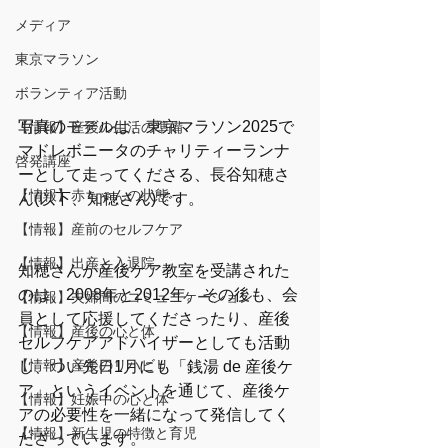
メディア
東京マラソン
ボランティア活動
写真のモデルは、東京マラソン2025で
【情報】産後の生活の準備
マドレボニータのチャリティーランナ
啓発講座
ーとして走ってくださる、長谷知穂さ
【情報】赤ちゃんの状態
ん(以下、知穂さん)です。
【情報】産前のセルフケア
【情報】出産と入退院
知穂さんが産後ケア教室を受講された
のは、2008年と2012年。その後も、会
【情報】夫婦間のコミュニケーション
員として応援してくださったり、産後
【情報】産後の心と体
セルフケアアドバイザーとしても活動
【情報】産後のリハビリ
し、つい先日1月にも「銭湯 de 産後ケ
ア」というイベントを通じて、産後ケ
【情報】妊娠中の心と体
アの必要性を一緒になって発信してく
【情報】新生児の特徴と育児
ださっています。