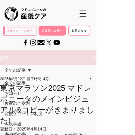
ご寄付のお願い
お問合わせ
産後ケアバトン制度
記事
全ての記事
2025年2月12日
読了時間: 4分
全ての記事
東京マラソン2025 マドレ
お知らせ
ボニータのメインビジュ
教室のご案内
アル&コピーがきまりまし
産後ケアバトン制度
た!
両親学級
更新日：
2025年4月14日
参加者の声