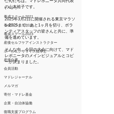
こんにちは。マドレボニータ共同代表
の山本裕子です。
イベント
養成スクール2021
2025年3月2日に開催される東京マラソ
ン2025まで、あと1ヶ月を切り、ボラ
養成スクール2022
ンティアスタッフの皆さんと共に、準
養成スクール2023
備を進めています。
産後セルフケアインストラクター
そんな中、今回の大会に向けて、マド
ボールエクササイズ指導士
レボニータのメインビジュアルとコピ
産後白書
ーが決まりました。
会員活動
マドレジャーナル
メルマガ
寄付・マドレ基金
企業・自治体協働
復職支援プログラム