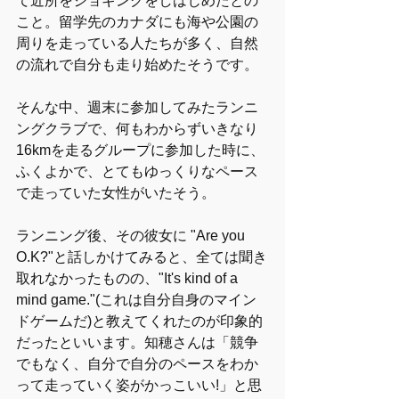
て近所をジョギングをしはじめたとの
こと。留学先のカナダにも海や公園の
周りを走っている人たちが多く、自然
の流れで自分も走り始めたそうです。
そんな中、週末に参加してみたランニ
ングクラブで、何もわからずいきなり
16kmを走るグループに参加した時に、
ふくよかで、とてもゆっくりなペース
で走っていた女性がいたそう。
ランニング後、その彼女に "Are you 
O.K?"と話しかけてみると、全ては聞き
取れなかったものの、"It's kind of a 
mind game."(これは自分自身のマイン
ドゲームだ)と教えてくれたのが印象的
だったといいます。知穂さんは「競争
でもなく、自分で自分のペースをわか
って走っていく姿がかっこいい!」と思