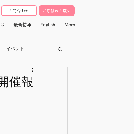
お問合わせ
ご寄付のお願い
は
最新情報
English
More
イベント
クター
開催報
寄付・マドレ基金
動