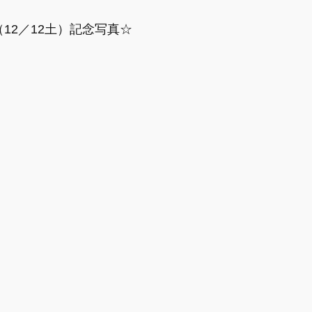
啓発講座
【情報】赤ちゃんの状態
【情報】産前のセル
12／12土）記念写真☆
報】夫婦間のコミュニケーション
【情報】産後の心と体