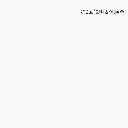
【情報】産後の生活の準備
第2回説明＆体験会（
【情報】出産と入退院
【情
【情報】妊娠中の心と体