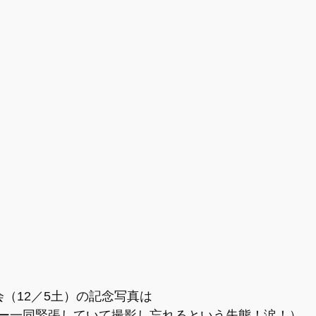
会（12／5土）の記念写真は
ー一同緊張していて撮影し忘れるという失態！涙！）