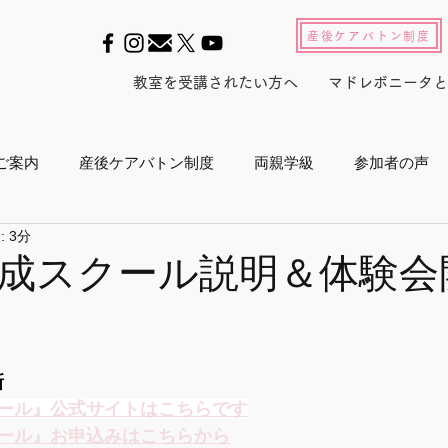
産後ケアバトン制度
教室を受講されたい方へ
マドレボニータと
ご案内
産後ケアバトン制度
両親学級
参加者の声
 3分
ル2022
養成スクール2023
産後セルフケアインストラ
成スクール説明＆体験会
産後白書
会員活動
マドレジャーナル
メルマガ
新
プログラム
メディア
東京マラソン
ボランティア活
ール』公式サイトはこちらです
ール』お申込みはこちらから