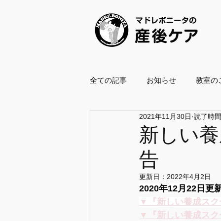
全ての記事
お知らせ
教室の
2021年11月30日
読了時間:
養成スクール2021
養成スクー
新しい養
告
ボールエクササイズ指導士
更新日：
2022年4月2日
2020年12月22日更
企業・自治体協働
復職支援
▼『新しい養成スク
▼『新しい養成スク