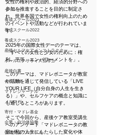
女性の権利や政治的、経済的分野への
参加を推進することを目的に制定さ
イベント
れ、世界各国で女性の権利向上のため
養成スクール2021
のイベントや活動などが行われていま
養成スクール2022
す。
養成スクール2023
2025年の国際女性デーのテーマは、
産後セルフケアインストラクター
「すべての女性と少女のために：権
利、平等、エンパワーメントを」。
ボールエクササイズ指導士
産後白書
このテーマは、マドレボニータが教室
会員活動
や活動を通じて発信している「LIVE 
YOUR LIFE（自分自身の人生を生き
マドレジャーナル
る）」や、セルフケアの概念と知識に
メルマガ
も通じるところがあります。
寄付・マドレ基金
そこで今回から、産後ケア教室受講生
企業・自治体協働
へのアンケート「マドレボニータの教
室が私の人生にもたらした変化や体
復職支援プログラム