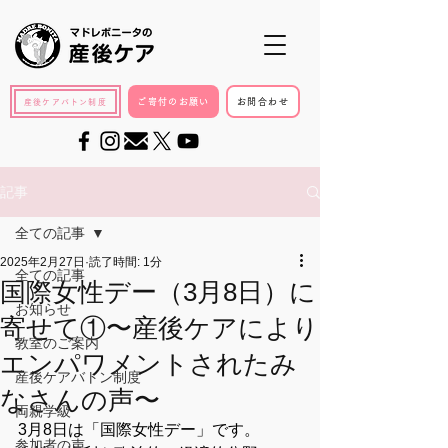
ご寄付のお願い
お問合わせ
産後ケアバトン制度
記事
全ての記事
2025年2月27日
読了時間: 1分
全ての記事
国際女性デー（3月8日）に
お知らせ
寄せて①〜産後ケアにより
教室のご案内
エンパワメントされたみ
産後ケアバトン制度
なさんの声〜
両親学級
3月8日は「国際女性デー」です。
参加者の声