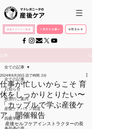
ご寄付のお願い
お問合わせ
産後ケアバトン制度
記事
全ての記事
2024年8月26日
読了時間: 2分
全ての記事
仕事が忙しいからこそ 育
お知らせ
休をしっかりとりたい〜
教室のご案内
「カップルで学ぶ産後ケ
産後ケアバトン制度
ア」開催報告
両親学級
産後セルフケアインストラクターの長
参加者の声