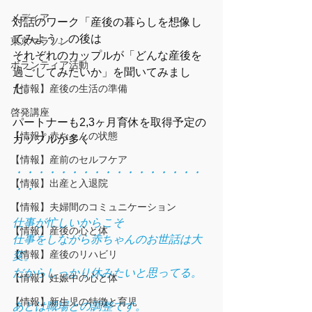
メディア
対話のワーク「産後の暮らしを想像し
てみよう」の後は
東京マラソン
それぞれのカップルが「どんな産後を
ボランティア活動
過ごしてみたいか」を聞いてみまし
た。
【情報】産後の生活の準備
啓発講座
パートナーも2,3ヶ月育休を取得予定の
【情報】赤ちゃんの状態
カップルが多く
【情報】産前のセルフケア
・・・・・・・・・・・・・・・・・
【情報】出産と入退院
・・
【情報】夫婦間のコミュニケーション
仕事が忙しいからこそ
【情報】産後の心と体
仕事をしながら赤ちゃんのお世話は大
【情報】産後のリハビリ
変。
だからしっかり休みたいと思ってる。
【情報】妊娠中の心と体
【情報】新生児の特徴と育児
あとは職場との調整です。