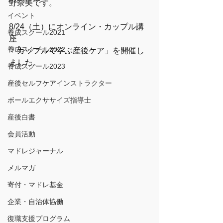
野奈美です。
イベント
8/24（土）にオンライン・カップル講
養成スクール2021
座
養成スクール2022
「カップルで学ぶ産後ケア」を開催し
ました。
養成スクール2023
産後セルフケアインストラクター
ボールエクササイズ指導士
産後白書
会員活動
マドレジャーナル
メルマガ
寄付・マドレ基金
企業・自治体協働
復職支援プログラム