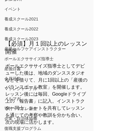
イベント
養成スクール2021
養成スクール2022
養成スクール2023
【必須】月１回以上のレッスン
産後セルフケアインストラクター
開催
ボールエクササイズ指導士
ボールエクササイズ指導士としてデビ
産後白書
ューした後は、地域のダンススタジオ
会員活動
などを借りて、月に1回以上の「産後の
バランスボール教室」を開催します。
マドレジャーナル
レッスン後には毎回、Googleドライブ
メルマガ
上の「報告書」に記入。インストラク
ター同士、シートを共有してレッスン
寄付・マドレ基金
を通じての考察や教訓を分かち合い、
企業・自治体協働
次の現場に活かします。
復職支援プログラム