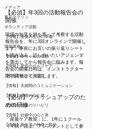
メディア
【必須】年3回の活動報告会の
東京マラソン
開催
ボランティア活動
現場の知見を持ち寄って考察する活動
【情報】産後の生活の準備
報告会を、年に3回オンラインで開催し
啓発講座
ます。事前にお互いの振り返りシート
を読み込み、話し合いたいアジェンダ
【情報】赤ちゃんの状態
を選出してから報告会に臨みます。報
【情報】産前のセルフケア
告会の開催日時は、インストラクター
間で調整して決定します。
【情報】出産と入退院
【情報】夫婦間のコミュニケーション
【情報】産後の心と体
【必須】ブラッシュアップのた
めの研修
【情報】産後のリハビリ
【情報】妊娠中の心と体
「産後ケア教室」に、1年に１クール
【情報】新生児の特徴と育児
（４回）以上、アシスタントとして参