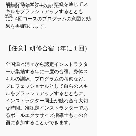
加し研修を受けます。研修を通じてス
【情報】サポーターのあなたへ
キルをブラッシュアップするととも
啓発
に、4回コースのプログラムの意図と効
果を再確認します。
【任意】研修合宿（年に１回）
全国津々浦々から認定インストラクタ
ーが集結する年に一度の合宿。身体ス
キルの訓練、プログラムの考察など、
プロフェッショナルとして自らのスキ
ルをブラッシュアップするとともに、
インストラクター同士が触れ合う大切
な時間。准認定インストラクターであ
るボールエクササイズ指導士もこの合
宿に参加することができます。