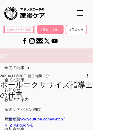
ご寄付のお願い
お問合わせ
産後ケアバトン制度
記事
全ての記事
2021年11月30日
読了時間: 2分
全ての記事
ボールエクササイズ指導士
お知らせ
の仕事
教室のご案内
産後ケアバトン制度
https://www.youtube.com/watch?
両親学級
v=2_wrjgpqN-E
参加者の声