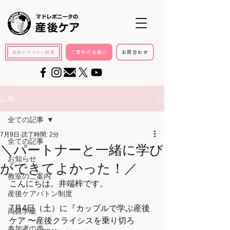
ご寄付のお願い
お問合わせ
産後ケアバトン制度
記事
全ての記事
7月9日
読了時間: 2分
全ての記事
＼パートナーと一緒に学び
お知らせ
ができてよかった！／
教室のご案内
こんにちは。井端梓です。
産後ケアバトン制度
7月4日（土）に『カップルで学ぶ産後
両親学級
ケア 〜産後クライシスを乗り切ろ
参加者の声