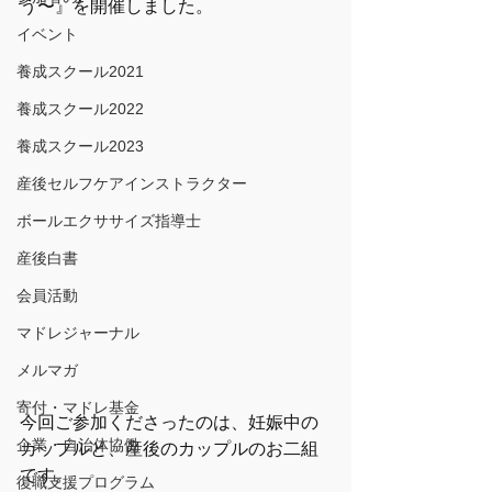
う〜』を開催しました。
イベント
養成スクール2021
養成スクール2022
養成スクール2023
産後セルフケアインストラクター
ボールエクササイズ指導士
産後白書
会員活動
マドレジャーナル
メルマガ
寄付・マドレ基金
今回ご参加くださったのは、妊娠中の
企業・自治体協働
カップルと、産後のカップルのお二組
です。
復職支援プログラム