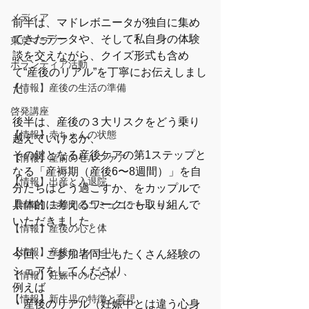
メディア
前半は、マドレボニータが独自に集め
てきたデータや、そして私自身の体験
東京マラソン
談を交えながら、クイズ形式も含め
ボランティア活動
て“産後のリアル”を丁寧にお伝えしまし
【情報】産後の生活の準備
た。
啓発講座
後半は、産後の３大リスクをどう乗り
【情報】赤ちゃんの状態
越えていけるか、
その鍵となる産後ケアの第1ステップと
【情報】産前のセルフケア
なる「産褥期（産後6〜8週間）」を自
【情報】出産と入退院
分たちはどう過ごすか、をカップルで
具体的に考えるワークにも取り組んで
【情報】夫婦間のコミュニケーション
いただきました。。
【情報】産後の心と体
【情報】産後のリハビリ
今回、ご参加者同士もたくさん経験の
シェアをしてくださり、
【情報】妊娠中の心と体
例えば
【情報】新生児の特徴と育児
・産後のリアル（妊娠中とは違う心身