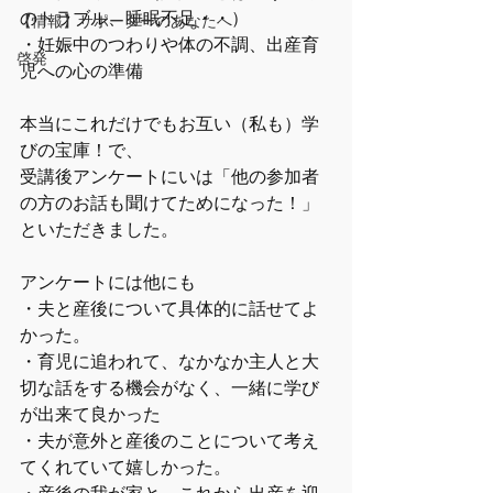
のトラブル、睡眠不足・・）
【情報】サポーターのあなたへ
・妊娠中のつわりや体の不調、出産育
啓発
児への心の準備
本当にこれだけでもお互い（私も）学
びの宝庫！で、
受講後アンケートにいは「他の参加者
の方のお話も聞けてためになった！」
といただきました。
アンケートには他にも
・夫と産後について具体的に話せてよ
かった。
・育児に追われて、なかなか主人と大
切な話をする機会がなく、一緒に学び
が出来て良かった
・夫が意外と産後のことについて考え
てくれていて嬉しかった。