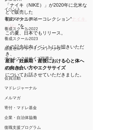
「ナイキ（NIKE）」が2020年に北米な
イベント
どで販売した
養成スクール2021
初のマタニティーコレクション“
ナイキ 
（M）
”を、
養成スクール2022
この夏、日本でもリリース。
養成スクール2023
その記念社内イベントにお招きいただ
産後セルフケアインストラクター
き、
ボールエクササイズ指導士
産前・妊娠期・産後における心と体へ
の向き合い方やエクササイズ
産後白書
についてお話させていただきました。
会員活動
マドレジャーナル
メルマガ
寄付・マドレ基金
企業・自治体協働
復職支援プログラム