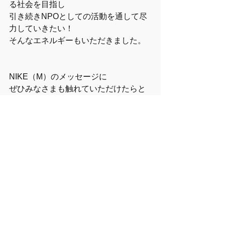
る社会を目指し
引き続きNPOとしての活動を通して尽
力していきたい！
そんなエネルギーもいただきました。
NIKE（M）のメッセージに
ぜひみなさまも触れていただけたらと
思います！
▼NIKEジャパンウェブサイト
https://www.nike.com/jp/maternity
▼「ナイキ」がマタニティーコレクシ
ョンを日本で発売　妊娠前後の母親を
サポート
https://www.wwdjapan.com/articles/140
2150