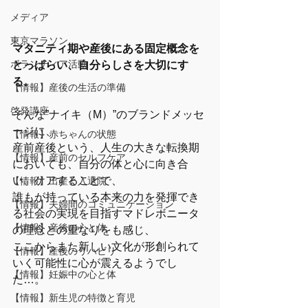
メディア
東京マラソン
マタニティ期や産後にある固定概念を
ボランティア活動
とっぱらい、自分らしさを大切にす
る。
【情報】産後の生活の準備
啓発講座
そんな”ナイキ（M）”のブランドメッセ
ージに、
【情報】赤ちゃんの状態
産前産後という、人生の大きな転換期
【情報】産前のセルフケア
においても、自分の体と心に向き合
い、ケアすることで、
【情報】出産と入退院
誰もが持っている本来の力を発揮でき
【情報】夫婦間のコミュニケーション
る社会の実現を目指すマドレボニータ
【情報】産後の心と体
の理念との重なりをも感じ、
ここからまた新しい文化が形創られて
【情報】産後のリハビリ
いく可能性に心が震えるようでし
【情報】妊娠中の心と体
た…。
【情報】新生児の特徴と育児