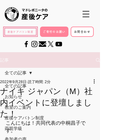
ご寄付のお願い
お問合わせ
産後ケアバトン制度
記事
全ての記事
2022年9月28日
読了時間: 2分
全ての記事
ナイキ ジャパン（M）社
お知らせ
内イベントに登壇しまし
教室のご案内
た！
産後ケアバトン制度
こんにちは！共同代表の中桐昌子で
両親学級
す。
参加者の声