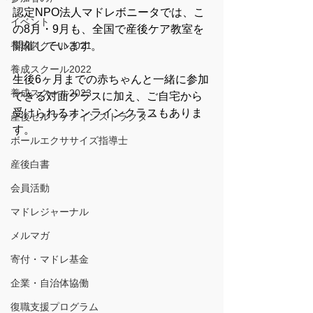
認定NPO法人マドレボニータでは、こ
イベント
の8月・9月も、全国で産後ケア教室を
養成スクール2021
開催しています。
養成スクール2022
生後6ヶ月までの赤ちゃんと一緒に参加
養成スクール2023
できる対面クラスに加え、ご自宅から
受けられるオンラインクラスもありま
産後セルフケアインストラクター
す。
ボールエクササイズ指導士
産後白書
会員活動
マドレジャーナル
メルマガ
寄付・マドレ基金
企業・自治体協働
復職支援プログラム