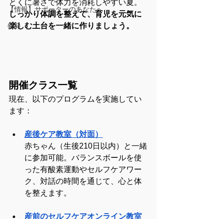
とくに暑さで体力を消耗しやすい夏。
【情報】サポーターのあなたへ
しっかり体調を整えて、育児を元気に
楽しむ土台を一緒に作りましょう。
啓発
開催クラス一覧
現在、以下のプログラムを実施してい
ます：
産後ケア教室（対面）
赤ちゃん（生後210日以内）と一緒
に参加可能。バランスボールを使
った有酸素運動やセルフケアワー
ク、対話の時間を通じて、心と体
を整えます。
産前のセルフケアオンライン教室