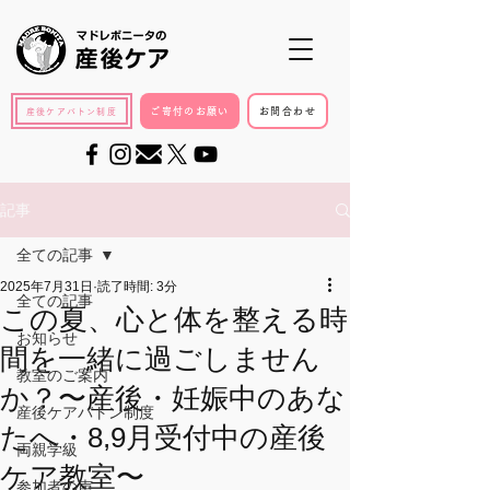
ご寄付のお願い
お問合わせ
産後ケアバトン制度
記事
全ての記事
2025年7月31日
読了時間: 3分
全ての記事
この夏、心と体を整える時
お知らせ
間を一緒に過ごしません
教室のご案内
か？〜産後・妊娠中のあな
産後ケアバトン制度
たへ・8,9月受付中の産後
両親学級
ケア教室〜
参加者の声