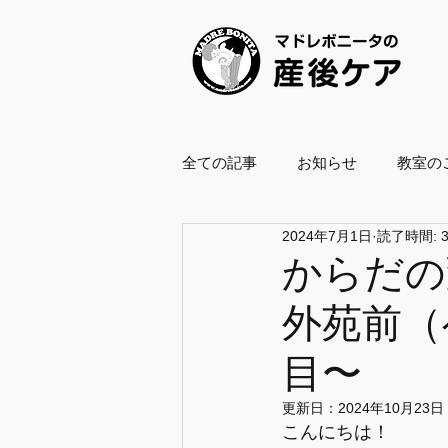
全ての記事
お知らせ
教室の
2024年7月1日
読了時間: 
養成スクール2021
養成スクー
からだの
外苑前（
ボールエクササイズ指導士
目〜
企業・自治体協働
復職支援
更新日：
2024年10月23日
こんにちは！