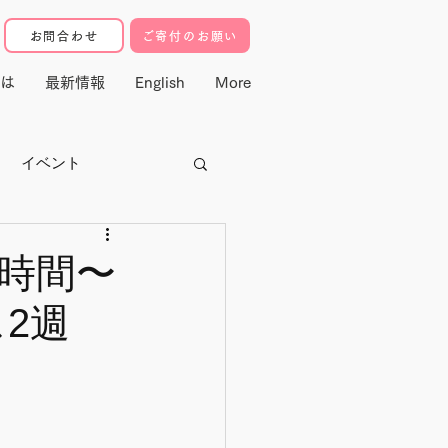
お問合わせ
ご寄付のお願い
は
最新情報
English
More
イベント
クター
時間〜
2週
寄付・マドレ基金
動