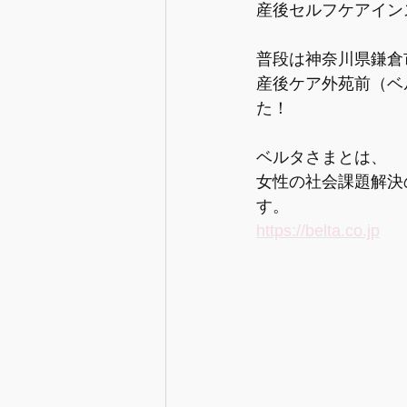
産後セルフケアイン
【情報】産後の生活の準備
普段は神奈川県鎌倉
産後ケア外苑前（ベ
【情報】出産と入退院
【情
た！
ベルタさまとは、
【情報】妊娠中の心と体
女性の社会課題解決の
す。
https://belta.co.jp