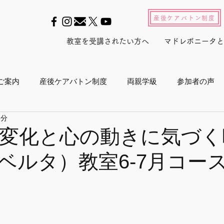
産後ケアバトン制度
教室を受講されたい方へ
マドレボニータと
ご案内
産後ケアバトン制度
両親学級
参加者の声
3分
ル2022
養成スクール2023
産後セルフケアインストラ
変化と心の動きに気づく
ベルタ）教室6-7月コース
産後白書
会員活動
マドレジャーナル
メルマガ
プログラム
メディア
東京マラソン
ボランティア活