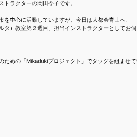
ストラクターの岡田令子です。
啓発講座
【情報】赤ちゃんの状態
【情報】産前のセル
市を中心に活動していますが、今日は大都会青山へ。
ルタ）教室第２週目、担当インストラクターとしてお伺
報】夫婦間のコミュニケーション
【情報】産後の心と体
ための「Mikadukiプロジェクト」でタッグを組ませ