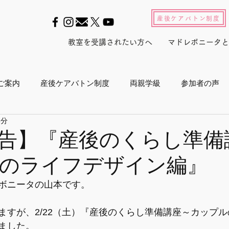
産後ケアバトン制度
教室を受講されたい方へ
マドレボニータと
ご案内
産後ケアバトン制度
両親学級
参加者の声
3分
ル2022
養成スクール2023
産後セルフケアインストラ
告】『産後のくらし準備
のライフデザイン編』
産後白書
会員活動
マドレジャーナル
メルマガ
ボニータの山本です。
プログラム
メディア
東京マラソン
ボランティア活
ますが、2/22（土）『産後のくらし準備講座～カップ
ました。