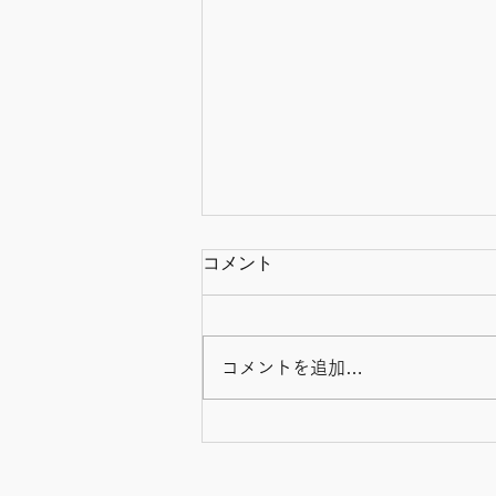
コメント
コメントを追加…
夫との会話も増え、毎日が少
しずつ楽しくなった！～受講
者インタビュー