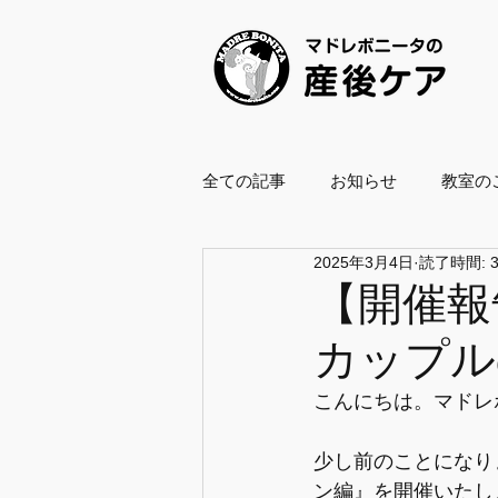
全ての記事
お知らせ
教室の
2025年3月4日
読了時間: 
養成スクール2021
養成スクー
【開催報
カップル
ボールエクササイズ指導士
こんにちは。マドレ
企業・自治体協働
復職支援
少し前のことになり
ン編』を開催いたし