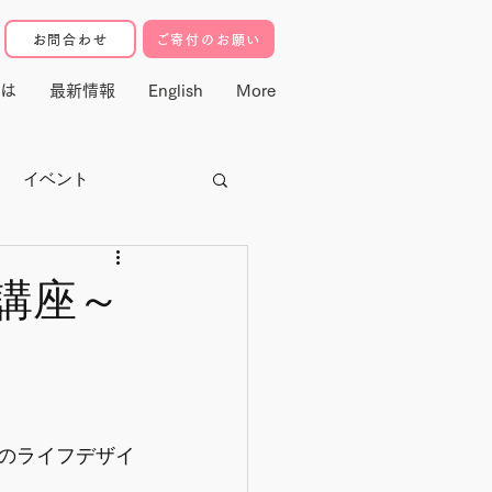
お問合わせ
ご寄付のお願い
は
最新情報
English
More
イベント
クター
講座～
寄付・マドレ基金
動
ルのライフデザイ